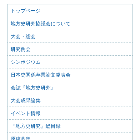
2025年12月5日
2025年度第２回研究例会のご案内（伊予史談会との合同例
トップページ
会）（2026年１月11日）
地方史研究協議会について
2025年10月7日
2025年度第１回研究例会のご案内（加能地域史研究会との
大会・総会
合同例会）（2025年11月8日）
2025年9月3日
研究例会
2024年度第8回研究例会のご案内（2025年9月27日）
2025年6月5日
シンポジウム
2024年度第7回研究例会（福島大会関連例会）（2025年7月
20日）
日本史関係卒業論文発表会
2025年6月5日
会誌『地方史研究』
2024年度第6回研究例会（2025年7月12日）
2025年5月12日
大会成果論集
2024年度第5回研究例会（2025年5月30日）
2025年2月27日
イベント情報
2024年度第4回研究例会（2025年3月30日）
『地方史研究』総目録
2025年1月21日
2024年度第3回研究例会（兵庫大会総括例会）（2025年2月
原稿募集
23日）