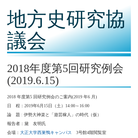
コ
地方史研究協
ン
テ
ン
ツ
議会
内
容
に
移
動
2018年度第5回研究例会
(2019.6.15)
2018 年度第5 回研究例会のご案内(2019 年6 月)
日 程：2019年6月15日（土）14:00～16:00
論 題 : 伊勢大神楽と「遊芸稼人」の時代（仮）
報告者：黛 友明氏
会場：
大正大学西巣鴨キャンパス
3号館4階閲覧室