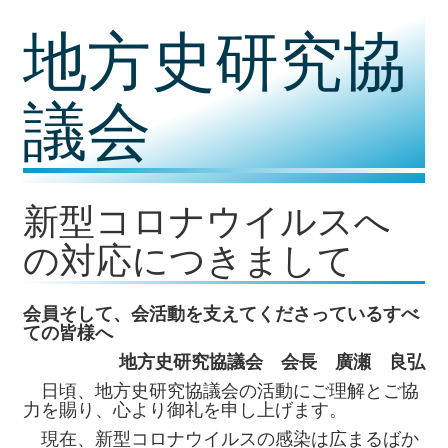
コ
地方史研究協
ン
テ
ン
ツ
議会
内
容
に
移
動
新型コロナウイルスへ
の対応につきまして
会員そして、会活動を支えてくださっているすべ
ての皆様へ
地方史研究協議会
会長 廣瀬 良弘
日頃、地方史研究協議会の活動にご理解とご協
力を賜り、心より御礼を申し上げます。
現在、新型コロナウイルスの感染は広まるばか