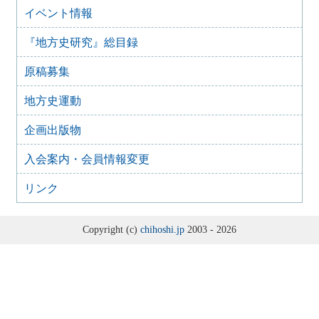
2025年2月27日
イベント情報
2024年度第4回研究例会（2025年3月30日）
『地方史研究』総目録
2025年1月21日
2024年度第3回研究例会（兵庫大会総括例会）（2025年2月
原稿募集
23日）
2024年12月25日
地方史運動
2024年度第２回研究例会（2025年１月22日）
2024年10月10日
企画出版物
2024年度第1回研究例会（交通史学会との合同例会）
（2024年11月10日）
入会案内・会員情報変更
2024年8月10日
2023年度第8回研究例会（那須文化研究会との合同例会）
リンク
（2024年9月15日）
2024年7月9日
Copyright (c)
chihoshi.jp
2003 - 2026
2023年度第7回研究例会（伊予史談会との合同例会）
（2024年8月11日）
2024年6月28日
2023年度第6回研究例会（兵庫大会関連例会）（2024年8月
10日）
2024年4月28日