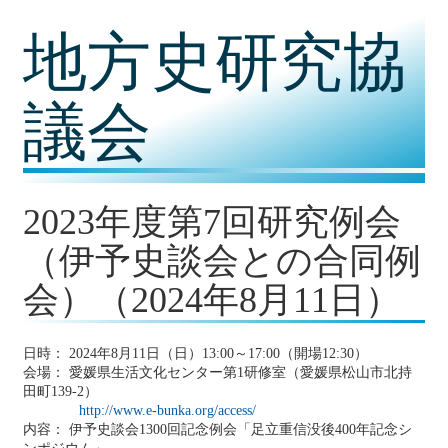
コ
地方史研究協
ン
テ
ン
ツ
議会
内
容
に
移
動
2023年度第7回研究例会
（伊予史談会との合同例
会）（2024年8月11日）
日時： 2024年8月11日（日）13:00～17:00（開場12:30）
会場： 愛媛県生活文化センター第1研修室（愛媛県松山市北持
田町139-2）
http://www.e-bunka.org/access/
内容： 伊予史談会1300回記念例会「足立重信没後400年記念シ