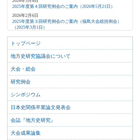
2026年5月4日
2025年度第４回研究例会のご案内（2026年5月21日）
2026年2月6日
2025年度第３回研究例会のご案内（福島大会総括例会）
（2025年3月1日）
2025年12月5日
2025年度第２回研究例会のご案内（伊予史談会との合同例
トップページ
会）（2026年１月11日）
地方史研究協議会について
2025年10月7日
2025年度第１回研究例会のご案内（加能地域史研究会との
大会・総会
合同例会）（2025年11月8日）
2025年9月3日
研究例会
2024年度第8回研究例会のご案内（2025年9月27日）
2025年6月5日
シンポジウム
2024年度第7回研究例会（福島大会関連例会）（2025年7月
20日）
日本史関係卒業論文発表会
2025年6月5日
会誌『地方史研究』
2024年度第6回研究例会（2025年7月12日）
2025年5月12日
大会成果論集
2024年度第5回研究例会（2025年5月30日）