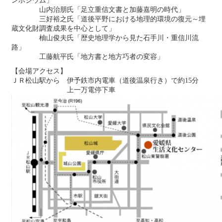
ンポジウム」
山内治朋氏「足立重信文書と加藤嘉明の時代」
三好裕之氏「道後平野における地理的環境の復元～埋
蔵文化財調査成果を中心として」
柚山俊夫氏「歴史地理学から見た石手川・重信川流
路」
工藤航平氏「地方書と地方巧者の変容」
【会場アクセス】
ＪＲ松山駅から 伊予鉄市内電車（道後温泉行き）で約15分
上一万電停下車