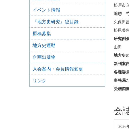
松戸市立
イベント情報
追想 
『地方史研究』総目録
久保田
松尾美
原稿募集
研究例
地方史運動
山田 
地方史
企画出版物
新刊案
入会案内・会員情報変更
各種委
リンク
事務局
受贈図
会
2026