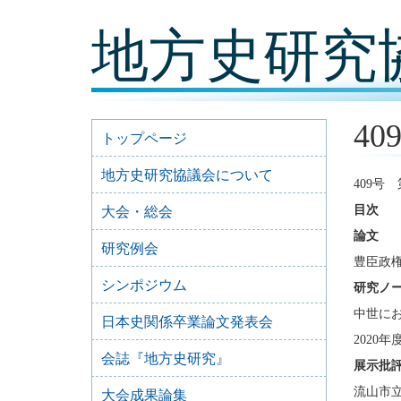
コ
地方史研究
ン
テ
ン
ツ
内
容
40
に
トップページ
移
動
地方史研究協議会について
409号 
目次
大会・総会
論文
研究例会
豊臣政
シンポジウム
研究ノ
中世に
日本史関係卒業論文発表会
202
会誌『地方史研究』
展示批
流山市立
大会成果論集