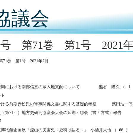
協議会
9号 第71巻 第1号 2021
第71巻 第1号 2021年2月
権期における南部信直の蔵入地支配について 熊谷 隆次 （ 1
ート
おける前期赤松氏の軍事関係文書に関する基礎的考察 濱田浩一郎 （
0年度（第71回）地方史研究協議会大会の延期・総会（書面方式）報告
評
博物館企画展「流山の災害史～史料は語る～」 小酒井大悟 （ 66 ）