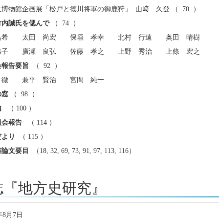
博物館企画展「松戸と徳川将軍の御鹿狩」 山﨑 久登 （ 70 ）
竹内誠氏を偲んで
（ 74 ）
昌希 太田 尚宏 保垣 孝幸 北村 行遠 奥田 晴樹
惠子 廣瀬 良弘 佐藤 孝之 上野 秀治 上條 宏之
会報告要旨
（ 92 ）
徹 兼平 賢治 宮間 純一
の窓
（ 98 ）
内
（ 100 ）
員会報告
（ 114 ）
だより
（ 115 ）
書論文要目
（18, 32, 69, 73, 91, 97, 113, 116）
誌『地方史研究』
年8月7日