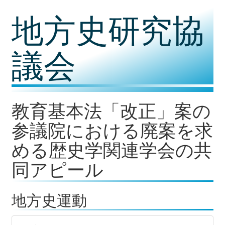
コ
地方史研究協
ン
テ
ン
ツ
議会
内
容
に
移
動
教育基本法「改正」案の
参議院における廃案を求
める歴史学関連学会の共
同アピール
地方史運動