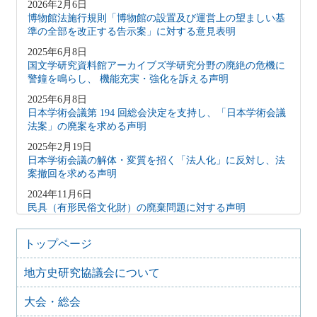
2026年2月6日
博物館法施行規則「博物館の設置及び運営上の望ましい基
準の全部を改正する告示案」に対する意見表明
2025年6月8日
国文学研究資料館アーカイブズ学研究分野の廃絶の危機に
警鐘を鳴らし、 機能充実・強化を訴える声明
2025年6月8日
日本学術会議第 194 回総会決定を支持し、「日本学術会議
法案」の廃案を求める声明
2025年2月19日
日本学術会議の解体・変質を招く「法人化」に反対し、法
案撤回を求める声明
2024年11月6日
民具（有形民俗文化財）の廃棄問題に対する声明
2024年1月17日
能登半島地震で被災された皆様へ
トップページ
2023年12月8日
地方史研究協議会について
藤沢市文書館の機能維持にかかわる要望書
2023年6月10日
大会・総会
日本学術会議声明「「説明」ではなく「対話」を、「拙速