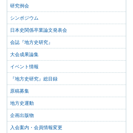
な法改正」ではなく「開かれた協議の場」を」（二〇二三
研究例会
年四月一八日）を支持し、日本学術会議法の拙速な改正に
反対する声明
シンポジウム
2023年5月13日
「改正博物館法に関するアンケート調査」結果の公開につ
日本史関係卒業論文発表会
いて
会誌『地方史研究』
2023年1月26日
「国立国会図書館デジタルコレクションの著作権処理の改
善による知識情報基盤の拡充を求めます」
大会成果論集
2022年9月28日
イベント情報
2022年10月1日 「改正博物館法に関するアンケート調査」
の実施について
『地方史研究』総目録
2021年9月15日
歴史学関係学会 ハラスメント防止宣言
原稿募集
2021年3月3日
「高輪築堤」の保存を求める要望書
地方史運動
2021年2月26日
企画出版物
「高輪築堤」遺構の保存・公開の要望
2020年11月6日
入会案内・会員情報変更
日本学術会議第 25 期推薦会員任命拒否に関する人文・社