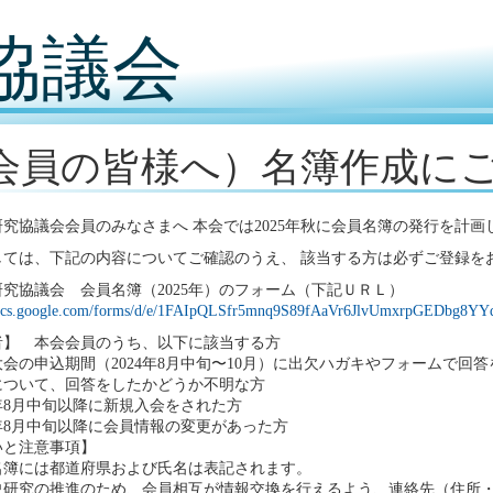
協議会
会員の皆様へ）名簿作成に
究協議会会員のみなさまへ 本会では2025年秋に会員名簿の発行を計画
しては、下記の内容についてご確認のうえ、 該当する方は必ずご登録を
究協議会 会員名簿（2025年）のフォーム（下記ＵＲＬ）
/docs.google.com/forms/d/e/1FAIpQLSfr5mnq9S89fAaVr6JlvUmxrpGEDbg8Y
者】 本会会員のうち、以下に該当する方
会の申込期間（2024年8月中旬〜10月）に出欠ハガキやフォームで回
について、回答をしたかどうか不明な方
4年8月中旬以降に新規入会をされた方
4年8月中旬以降に会員情報の変更があった方
いと注意事項】
名簿には都道府県および氏名は表記されます。
史研究の推進のため、会員相互が情報交換を行えるよう、連絡先（住所