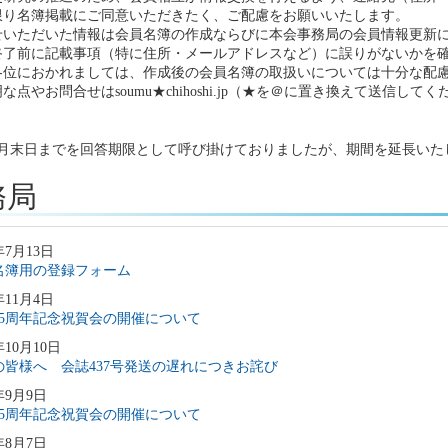
限り名簿掲載にご同意いただきたく、ご配慮をお願いいたします。
せいただいた情報は会員名簿の作成ならびに本会事務局の会員情報更新
終了前に記載事項（特に住所・メールアドレスなど）に誤りがないかを
各位におかれましては、作成後の会員名簿の取扱いについては十分な配
な点やお問合せはsoumu★chihoshi.jp（★を＠に置き換えて送信し
8月末日までを回答期限として呼び掛けておりましたが、期間を延長いた
務局
年7月13日
名簿用の登録フォーム
年11月4日
75周年記念祝賀会の開催について
年10月10日
の皆様へ 会誌437号発送の遅れにつきお詫び
年9月9日
75周年記念祝賀会の開催について
年8月7日