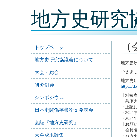
コ
地方史研究
ン
テ
ン
ツ
内
容
（
に
トップページ
移
動
地方史研究協議会について
地方史研
つきま
大会・総会
地方史研
研究例会
https:/
【対象
シンポジウム
・兵庫大
・上記
日本史関係卒業論文発表会
・202
・202
会誌『地方史研究』
【お願
・会員
大会成果論集
・地方