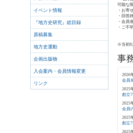
可能な
イベント情報
・お寄
・回答
・会員
『地方史研究』総目録
・ご不明
原稿募集
※当初
地方史運動
事
企画出版物
入会案内・会員情報変更
2026
会員
リンク
2025
創立
2025
会員
2025
創立
2025