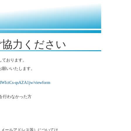
ご協力ください
しております。
お願いいたします。
YdWIctCs-qsAZA1jw/viewform
答を行わなかった方
・メールアドレス等）については