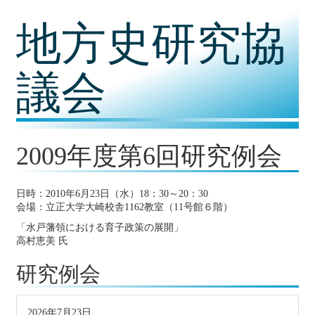
コ
地方史研究協
ン
テ
ン
ツ
議会
内
容
に
移
動
2009年度第6回研究例会
日時：2010年6月23日（水）18：30～20：30
会場：立正大学大崎校舎1162教室（11号館６階）
「水戸藩領における育子政策の展開」
高村恵美 氏
研究例会
2026年7月23日