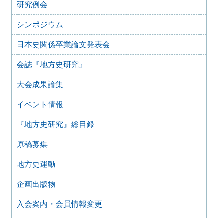
研究例会
2024年度第8回研究例会のご案内（2025年9月27日）
2025年6月5日
シンポジウム
2024年度第7回研究例会（福島大会関連例会）（2025年7月
20日）
日本史関係卒業論文発表会
2025年6月5日
会誌『地方史研究』
2024年度第6回研究例会（2025年7月12日）
2025年5月12日
大会成果論集
2024年度第5回研究例会（2025年5月30日）
2025年2月27日
イベント情報
2024年度第4回研究例会（2025年3月30日）
『地方史研究』総目録
2025年1月21日
2024年度第3回研究例会（兵庫大会総括例会）（2025年2月
原稿募集
23日）
2024年12月25日
地方史運動
2024年度第２回研究例会（2025年１月22日）
2024年10月10日
企画出版物
2024年度第1回研究例会（交通史学会との合同例会）
（2024年11月10日）
入会案内・会員情報変更
2024年8月10日