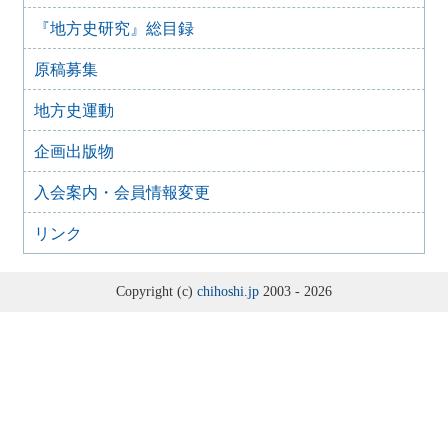
の実施について
『地方史研究』総目録
2021年9月15日
歴史学関係学会 ハラスメント防止宣言
原稿募集
2021年3月3日
「高輪築堤」の保存を求める要望書
地方史運動
2021年2月26日
企画出版物
「高輪築堤」遺構の保存・公開の要望
2020年11月6日
入会案内・会員情報変更
日本学術会議第 25 期推薦会員任命拒否に関する人文・社
会科学系学協会共同声明
リンク
2020年10月24日
菅首相による日本学術会議会員の任命拒否に強く抗議する
(声明)
Copyright (c)
chihoshi.jp
2003 - 2026
2020年9月26日
各地で水害の被害に遭われた会員の皆様へ
2019年11月8日
台風にともなう暴風・豪雨で被災されました皆様へ
2019年8月9日
「百舌鳥・古市古墳群の世界文化遺産登録決定に関する見