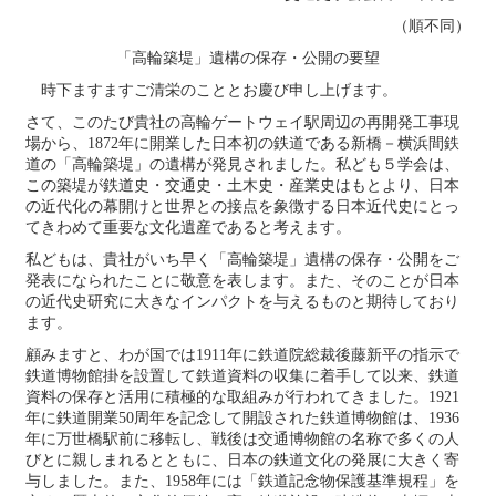
（順不同）
「高輪築堤」遺構の保存・公開の要望
時下ますますご清栄のこととお慶び申し上げます。
さて、このたび貴社の高輪ゲートウェイ駅周辺の再開発工事現
場から、1872年に開業した日本初の鉄道である新橋－横浜間鉄
道の「高輪築堤」の遺構が発見されました。私ども５学会は、
この築堤が鉄道史・交通史・土木史・産業史はもとより、日本
の近代化の幕開けと世界との接点を象徴する日本近代史にとっ
てきわめて重要な文化遺産であると考えます。
私どもは、貴社がいち早く「高輪築堤」遺構の保存・公開をご
発表になられたことに敬意を表します。また、そのことが日本
の近代史研究に大きなインパクトを与えるものと期待しており
ます。
顧みますと、わが国では1911年に鉄道院総裁後藤新平の指示で
鉄道博物館掛を設置して鉄道資料の収集に着手して以来、鉄道
資料の保存と活用に積極的な取組みが行われてきました。1921
年に鉄道開業50周年を記念して開設された鉄道博物館は、1936
年に万世橋駅前に移転し、戦後は交通博物館の名称で多くの人
びとに親しまれるとともに、日本の鉄道文化の発展に大きく寄
与しました。また、1958年には「鉄道記念物保護基準規程」を