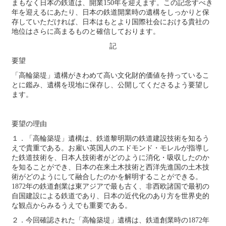
まもなく日本の鉄道は、開業150年を迎えます。この記念すべき
年を迎えるにあたり、日本の鉄道開業時の遺構をしっかりと保
存していただければ、日本はもとより国際社会における貴社の
地位はさらに高まるものと確信しております。
記
要望
「高輪築堤」遺構がきわめて高い文化財的価値を持っているこ
とに鑑み、遺構を現地に保存し、公開してくださるよう要望し
ます。
要望の理由
１．「高輪築堤」遺構は、鉄道黎明期の鉄道建設技術を知るう
えで貴重である。お雇い英国人のエドモンド・モレルが指導し
た鉄道技術を、日本人技術者がどのように消化・吸収したのか
を知ることができ、日本の在来土木技術と西洋先進国の土木技
術がどのようにして融合したのかを解明することができる。
1872年の鉄道創業は東アジアで最も古く、非西欧諸国で最初の
自国建設による鉄道であり、日本の近代化のあり方を世界史的
な観点からみるうえでも重要である。
２．今回確認された「高輪築堤」遺構は、鉄道創業時の1872年