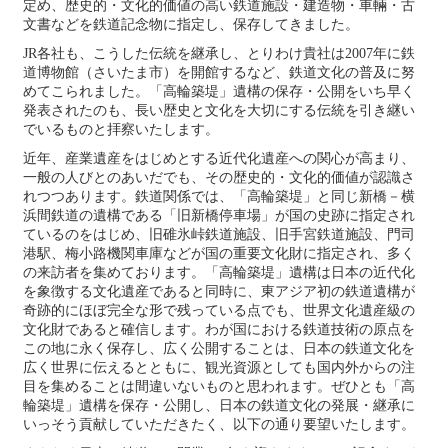
定め、歴史的・文化的価値の高い鉄道施設・建造物・車輛・古
文書などを鉄道記念物に指定し、保存してきました。
JR各社も、こうした伝統を継承し、とりわけ貴社は2007年に鉄
道博物館（さいたま市）を開館するなど、鉄道文化の普及に努
めてこられました。「高輪築堤」遺構の保存・公開をいち早く
発表されたのも、長い歴史と文化を大切にする伝統を引き継い
でいるものと拝察いたします。
近年、産業遺産をはじめとする近代化遺産への関心が高まり、
一般の人びとのあいだでも、その歴史的・文化的価値が認識さ
れつつあります。鉄道関係では、「高輪築堤」と同じ新橋－横
浜間鉄道の遺構である「旧新橋停車場」が国の史跡に指定され
ているのをはじめ、旧碓氷峠鉄道施設、旧手宮鉄道施設、門司
港駅、梅小路機関車庫などが国の重要文化財に指定され、多く
の来訪者を集めております。「高輪築堤」遺構は日本の近代化
を象徴する文化遺産であると同時に、東アジア初の鉄道遺構が
奇跡的にほぼ完全な形で残っている点でも、世界文化遺産級の
文化財であると確信します。わが国における鉄道技術の原点を
この地に永く保存し、広く公開することは、日本の鉄道文化を
広く世界に伝えるとともに、観光資源としても国内外からの注
目を集めることは間違いないものと思われます。ぜひとも「高
輪築堤」遺構を保存・公開し、日本の鉄道文化の発展・継承に
いっそう貢献していただきたく、以下の通り要望いたします。