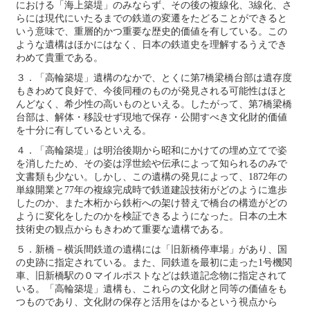
における「海上築堤」のみならず、その後の複線化、3線化、さ
らには現代にいたるまでの鉄道の変遷をたどることができると
いう意味で、重層的かつ重要な歴史的価値を有している。この
ような遺構はほかにはなく、日本の鉄道史を理解するうえでき
わめて貴重である。
３．「高輪築堤」遺構のなかで、とくに第7橋梁橋台部は遺存度
もきわめて良好で、今後同種のものが発見される可能性はほと
んどなく、希少性の高いものといえる。したがって、第7橋梁橋
台部は、解体・移設せず現地で保存・公開すべき文化財的価値
を十分に有しているといえる。
４．「高輪築堤」は明治後期から昭和にかけての埋め立てで姿
を消したため、その姿は浮世絵や伝承によって知られるのみで
文書類も少ない。しかし、この遺構の発見によって、1872年の
単線開業と77年の複線完成時で鉄道建設技術がどのように進歩
したのか、また木桁から鉄桁への架け替えで橋台の構造がどの
ように変化をしたのかを検証できるようになった。日本の土木
技術史の観点からもきわめて重要な遺構である。
５．新橋－横浜間鉄道の遺構には「旧新橋停車場」があり、国
の史跡に指定されている。また、同鉄道を最初に走った1号機関
車、旧新橋駅の０マイルポストなどは鉄道記念物に指定されて
いる。「高輪築堤」遺構も、これらの文化財と同等の価値をも
つものであり、文化財の保存と活用をはかるという視点から