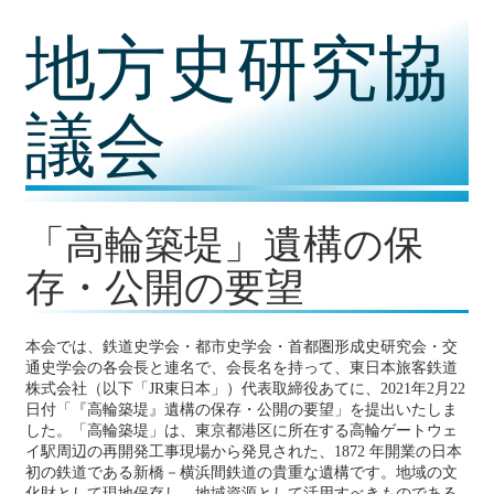
コ
地方史研究協
ン
テ
ン
ツ
議会
内
容
に
移
動
「高輪築堤」遺構の保
存・公開の要望
本会では、鉄道史学会・都市史学会・首都圏形成史研究会・交
通史学会の各会長と連名で、会長名を持って、東日本旅客鉄道
株式会社（以下「JR東日本」）代表取締役あてに、2021年2月22
日付「『高輪築堤』遺構の保存・公開の要望」を提出いたしま
した。「高輪築堤」は、東京都港区に所在する高輪ゲートウェ
イ駅周辺の再開発工事現場から発見された、1872 年開業の日本
初の鉄道である新橋－横浜間鉄道の貴重な遺構です。地域の文
化財として現地保存し、地域資源として活用すべきものである