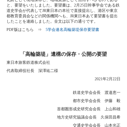
と、要望をいたしました。要望書は、2月25日幹事学会である鉄
道史学会が代表してJR東日本の本社で直接提出し、港区や東京
都教育委員会などの関係機関へも、JR東日本あて要望書を提出
したことを連絡しました。全文は以下の通りです。
PDF版はこちら ⇒
5学会連名高輪築堤保存要望書
「高輪築堤」遺構の保存・公開の要望
東日本旅客鉄道株式会社
代表取締役社長 深澤祐二様
2021年2月22日
鉄道史学会会長 渡邉恵一
都市史学会会長 伊藤 毅
首都圏形成史研究会会長 上山和雄
地方史研究協議会会長 久保田昌希
交通史学会会長 山本光正