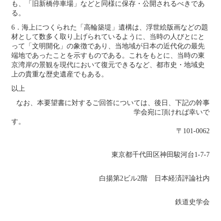
も、「旧新橋停車場」などと同様に保存・公開されるべきであ
る。
6．海上につくられた「高輪築堤」遺構は、浮世絵版画などの題
材として数多く取り上げられているように、当時の人びとにと
って「文明開化」の象徴であり、当地域が日本の近代化の最先
端地であったことを示すものである。これをもとに、当時の東
京湾岸の景観を現代において復元できるなど、都市史・地域史
上の貴重な歴史遺産でもある。
以上
なお、本要望書に対するご回答については、後日、下記の幹事
学会宛に頂ければ幸いで
す
〒101-0062
東京都千代田区神田駿河台1-7-7
白揚第2ビル2階 日本経済評論社内
鉄道史学会