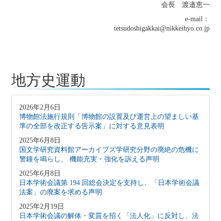
会長 渡邉恵一
e-mail：
tetsudoshigakkai@nikkeihyo.co.jp
地方史運動
2026年2月6日
博物館法施行規則「博物館の設置及び運営上の望ましい基
準の全部を改正する告示案」に対する意見表明
2025年6月8日
国文学研究資料館アーカイブズ学研究分野の廃絶の危機に
警鐘を鳴らし、 機能充実・強化を訴える声明
2025年6月8日
日本学術会議第 194 回総会決定を支持し、「日本学術会議
法案」の廃案を求める声明
2025年2月19日
日本学術会議の解体・変質を招く「法人化」に反対し、法