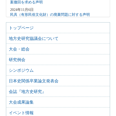
案撤回を求める声明
2024年11月6日
民具（有形民俗文化財）の廃棄問題に対する声明
2024年1月17日
能登半島地震で被災された皆様へ
トップページ
2023年12月8日
地方史研究協議会について
藤沢市文書館の機能維持にかかわる要望書
2023年6月10日
大会・総会
日本学術会議声明「「説明」ではなく「対話」を、「拙速
な法改正」ではなく「開かれた協議の場」を」（二〇二三
研究例会
年四月一八日）を支持し、日本学術会議法の拙速な改正に
反対する声明
シンポジウム
2023年5月13日
「改正博物館法に関するアンケート調査」結果の公開につ
日本史関係卒業論文発表会
いて
会誌『地方史研究』
2023年1月26日
「国立国会図書館デジタルコレクションの著作権処理の改
善による知識情報基盤の拡充を求めます」
大会成果論集
2022年9月28日
イベント情報
2022年10月1日 「改正博物館法に関するアンケート調査」