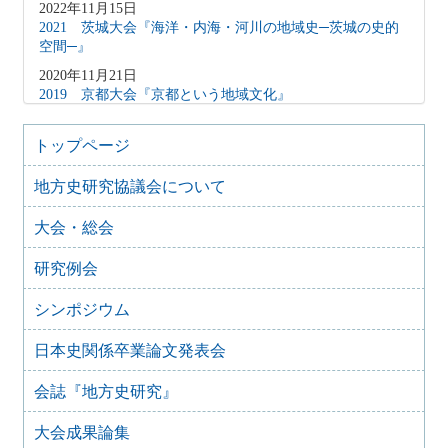
2022年11月15日
2021 茨城大会『海洋・内海・河川の地域史─茨城の史的
空間─』
2020年11月21日
2019 京都大会『京都という地域文化』
2019年10月6日
2018 神奈川大会『拠点にみる相武の地域史―鎌倉・小田
トップページ
原・横浜―』
地方史研究協議会について
2018年10月20日
2017 徳島発展の歴史的基盤―「地力」と地域社会―
大会・総会
2017年10月8日
2016 信越国境の歴史像-「間」と「境」の地方史-
研究例会
2017年4月14日
2015 三河大会『三河―交流からみる地域形成とその変容』
シンポジウム
2015年10月25日
日本史関係卒業論文発表会
2014年 埼玉大会 『北武蔵の地域形成―水と地形が織りな
す歴史像―』
会誌『地方史研究』
2014年12月12日
2013年 金沢大会 『〝伝統〞の礎―加賀・能登・金沢の地
大会成果論集
域史―』