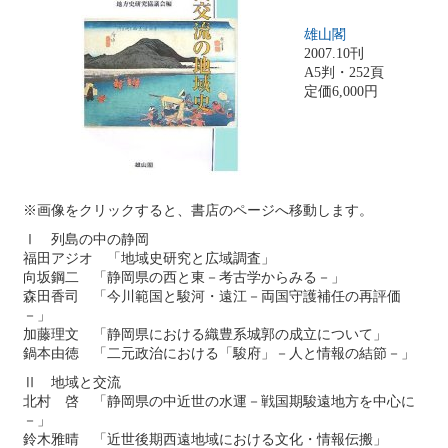
雄山閣
2007.10刊
A5判・252頁
定価6,000円
※画像をクリックすると、書店のページへ移動します。
Ⅰ 列島の中の静岡
福田アジオ 「地域史研究と広域調査」
向坂鋼二 「静岡県の西と東－考古学からみる－」
森田香司 「今川範国と駿河・遠江－両国守護補任の再評価
－」
加藤理文 「静岡県における織豊系城郭の成立について」
鍋本由徳 「二元政治における「駿府」－人と情報の結節－」
Ⅱ 地域と交流
北村 啓 「静岡県の中近世の水運－戦国期駿遠地方を中心に
－」
鈴木雅晴 「近世後期西遠地域における文化・情報伝搬」