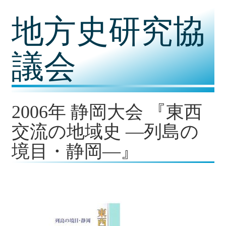
コ
地方史研究協
ン
テ
ン
ツ
議会
内
容
に
移
動
2006年 静岡大会 『東西
交流の地域史 ―列島の
境目・静岡―』