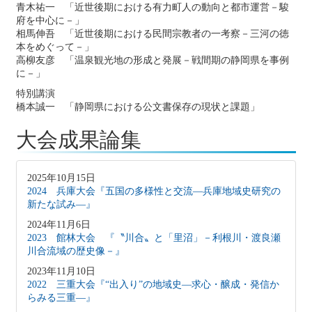
青木祐一 「近世後期における有力町人の動向と都市運営－駿
府を中心に－」
相馬伸吾 「近世後期における民間宗教者の一考察－三河の徳
本をめぐって－」
高柳友彦 「温泉観光地の形成と発展－戦間期の静岡県を事例
に－」
特別講演
橋本誠一 「静岡県における公文書保存の現状と課題」
大会成果論集
2025年10月15日
2024 兵庫大会『五国の多様性と交流―兵庫地域史研究の
新たな試み―』
2024年11月6日
2023 館林大会 『〝川合〟と「里沼」－利根川・渡良瀬
川合流域の歴史像－』
2023年11月10日
2022 三重大会『“出入り”の地域史―求心・醸成・発信か
らみる三重―』