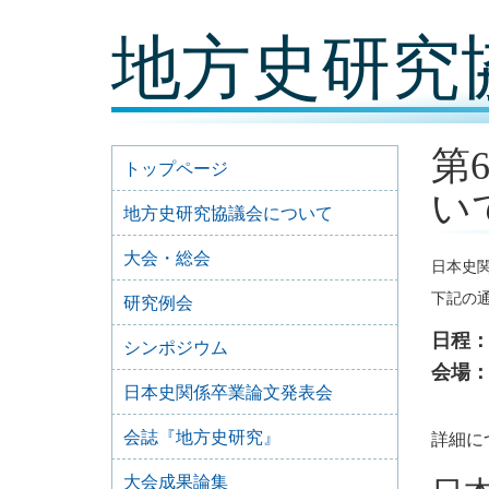
コ
地方史研究
ン
テ
ン
ツ
内
容
第
に
トップページ
移
い
動
地方史研究協議会について
大会・総会
日本史
下記の
研究例会
日程
シンポジウム
会場：
日本史関係卒業論文発表会
詳細に
会誌『地方史研究』
大会成果論集