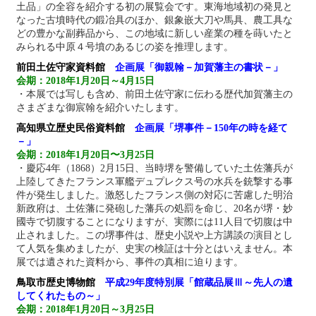
土品」の全容を紹介する初の展覧会です。東海地域初の発見と
なった古墳時代の鍛冶具のほか、銀象嵌大刀や馬具、農工具な
どの豊かな副葬品から、この地域に新しい産業の種を蒔いたと
みられる中原４号墳のあるじの姿を推理します。
前田土佐守家資料館
企画展「
御親翰－加賀藩主の書状－
」
会期：2018年1月20日～4月15日
・本展では写しも含め、前田土佐守家に伝わる歴代加賀藩主の
さまざまな御宸翰を紹介いたします。
高知県立歴史民俗資料館
企画展「堺事件－150年の時を経て
－」
会期：2018年1月20日〜3月25日
・慶応4年（1868）2月15日、当時堺を警備していた土佐藩兵が
上陸してきたフランス軍艦デュプレクス号の水兵を銃撃する事
件が発生しました。激怒したフランス側の対応に苦慮した明治
新政府は、土佐藩に発砲した藩兵の処罰を命じ、20名が堺・妙
國寺で切腹することになりますが、実際には11人目で切腹は中
止されました。この堺事件は、歴史小説や上方講談の演目とし
て人気を集めましたが、史実の検証は十分とはいえません。本
展では遺された資料から、事件の真相に迫ります。
鳥取市歴史博物館
平成29年度特別展「館蔵品展Ⅲ～先人の遺
してくれたもの～」
会期：2018年1月20日～3月25日