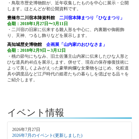
・鳥取市歴史博物館が、近年収集したものを中心に展示・公開
します。ほとんどが初公開資料です。
豊橋市二川宿本陣資料館
二川宿本陣まつり「ひなまつり」
会期：2018年1月27日〜3月11日
・二川宿の旧家に伝来する雛人形を中心に、内裏雛や御殿飾
り、天神、つるし飾りなどを展示します。
高知城歴史博物館
企画展「山内家のおひなさま」
会期：2018年2月9日～3月12日
・桃の節句にちなみ、旧土佐藩主山内家に伝来したひな人形と
ひな道具約40点を展示します。併せて、現在の保存修復技術に
よって美しくよみがえった豪華絢爛な女乗物をはじめ、化粧道
具や調度品など江戸時代の姫君たちの暮らしを偲ばせる品々を
ご紹介します。
イベント情報
2026年7月27日
2026年7月のイベント(更新しました)