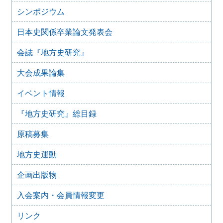
2025年9月20日
2025年10月のイベント(更新しました)
シンポジウム
2025年7月28日
日本史関係卒業論文発表会
2025年8月のイベント
2025年7月27日
会誌『地方史研究』
2025年7月のイベント(更新しました)
大会成果論集
2025年6月2日
2025年6月のイベント
イベント情報
2025年4月26日
2025年5月のイベント
『地方史研究』総目録
2025年4月25日
2025年4月のイベント(更新しました)
原稿募集
2025年3月1日
2025年3月のイベント
地方史運動
2025年2月16日
企画出版物
2025年2月のイベント
2024年11月22日
入会案内・会員情報変更
2024年12月のイベント
リンク
2024年10月29日