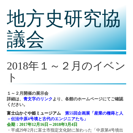
コ
地方史研究協
ン
テ
ン
ツ
議会
内
容
に
移
動
2018年１～２月のイベン
ト
１～２
月開催の展示会
詳細は、
青文字のリンク
より、各館のホームページにてご確認
ください。
富士山かぐや姫ミュージアム
第55回企画展「産業の種蒔と人
－伝法中原4号墳と古代のエンジニアたち」
会期：2017年12月16日～2018年3月4日
・平成29年2月に富士市指定文化財に加わった「中原第4号墳出