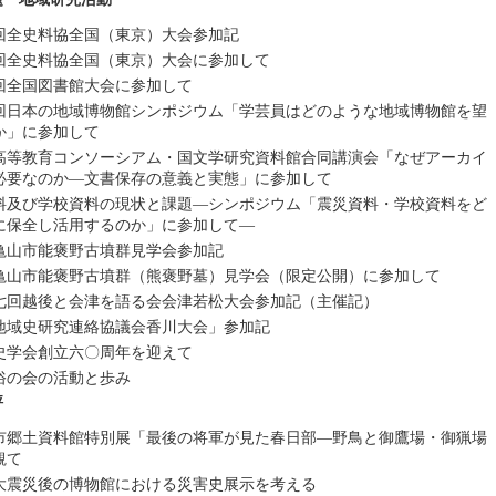
回全史料協全国（東京）大会参加記
回全史料協全国（東京）大会に参加して
回全国図書館大会に参加して
回日本の地域博物館シンポジウム「学芸員はどのような地域博物館を望
か」に参加して
高等教育コンソーシアム・国文学研究資料館合同講演会「なぜアーカイ
必要なのか―文書保存の意義と実態」に参加して
料及び学校資料の現状と課題―シンポジウム「震災資料・学校資料をど
に保全し活用するのか」に参加して―
亀山市能褒野古墳群見学会参加記
亀山市能褒野古墳群（熊褒野墓）見学会（限定公開）に参加して
七回越後と会津を語る会会津若松大会参加記（主催記）
地域史研究連絡協議会香川大会」参加記
史学会創立六〇周年を迎えて
俗の会の活動と歩み
評
市郷土資料館特別展「最後の将軍が見た春日部―野鳥と御鷹場・御猟場
観て
大震災後の博物館における災害史展示を考える