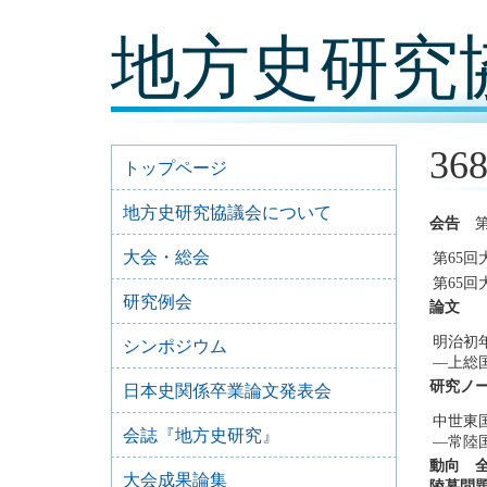
コ
地方史研究
ン
テ
ン
ツ
内
容
36
に
トップページ
移
動
地方史研究協議会について
会告
第
大会・総会
第65
第65
研究例会
論文
明治初
シンポジウム
―上総
研究ノ
日本史関係卒業論文発表会
中世東
会誌『地方史研究』
―常陸
動向 
大会成果論集
陵墓問