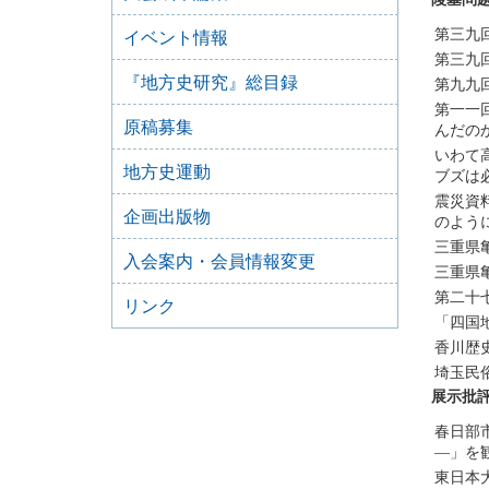
第三九
イベント情報
第三九
『地方史研究』総目録
第九九
第一一
原稿募集
んだの
いわて
地方史運動
ブズは
震災資
企画出版物
のよう
三重県
入会案内・会員情報変更
三重県
第二十
リンク
「四国
香川歴
埼玉民
展示批
春日部
―」を
東日本