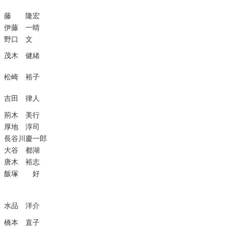
藤 隆宏
伊藤 一晴
野口 文
茂木 健緒
松崎 裕子
吉田 律人
荊木 美行
厚地 淳司
長谷川慶一郎
大谷 都湖
唐木 裕志
飯塚 好
水品 洋介
橋本 直子