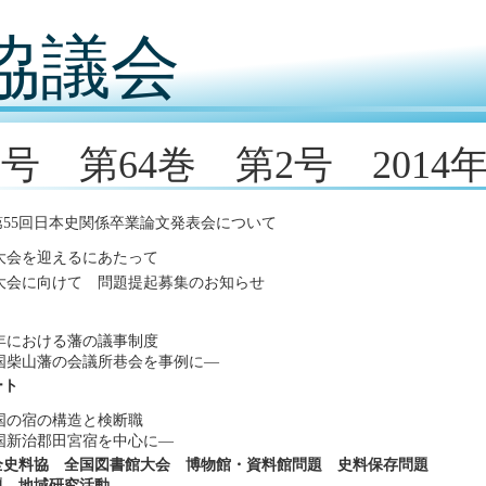
協議会
8号 第64巻 第2号 2014
55回日本史関係卒業論文発表会について
回大会を迎えるにあたって
回大会に向けて 問題提起募集のお知らせ
年における藩の議事制度
国柴山藩の会議所巷会を事例に―
ート
国の宿の構造と検断職
国新治郡田宮宿を中心に―
全史料協 全国図書館大会 博物館・資料館問題 史料保存問題
題 地域研究活動