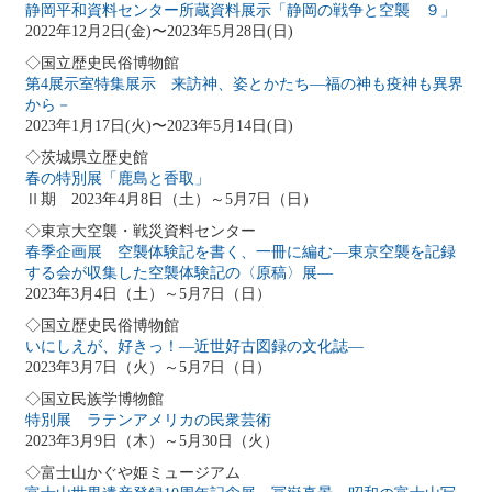
静岡平和資料センター所蔵資料展示「静岡の戦争と空襲 ９」
2022年12月2日(金)〜2023年5月28日(日)
◇国立歴史民俗博物館
第4展示室特集展示 来訪神、姿とかたち―福の神も疫神も異界
から－
2023年1月17日(火)〜2023年5月14日(日)
◇茨城県立歴史館
春の特別展「鹿島と香取」
Ⅱ期 2023年4月8日（土）～5月7日（日）
◇東京大空襲・戦災資料センター
春季企画展 空襲体験記を書く、一冊に編む―東京空襲を記録
する会が収集した空襲体験記の〈原稿〉展―
2023年3月4日（土）～5月7日（日）
◇国立歴史民俗博物館
いにしえが、好きっ！―近世好古図録の文化誌―
2023年3月7日（火）～5月7日（日）
◇国立民族学博物館
特別展 ラテンアメリカの民衆芸術
2023年3月9日（木）～5月30日（火）
◇富士山かぐや姫ミュージアム