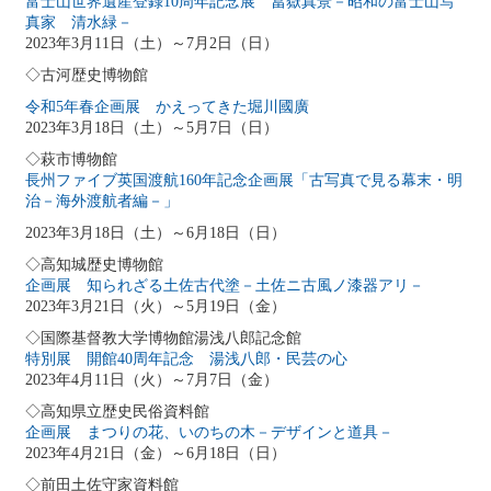
富士山世界遺産登録10周年記念展 冨嶽真景－昭和の富士山写
真家 清水緑－
2023年3月11日（土）～7月2日（日）
◇古河歴史博物館
令和5年春企画展 かえってきた堀川國廣
2023年3月18日（土）～5月7日（日）
◇萩市博物館
長州ファイブ英国渡航160年記念企画展「古写真で見る幕末・明
治－海外渡航者編
－
」
2023年3月18日（土）～6月18日（日）
◇高知城歴史博物館
企画展 知られざる土佐古代塗－土佐ニ古風ノ漆器アリ－
2023年3月21日（火）～5月19日（金）
◇国際基督教大学博物館湯浅八郎記念館
特別展 開館40周年記念 湯浅八郎・民芸の心
2023年4月11日（火）～7月7日（金）
◇高知県立歴史民俗資料館
企画展 まつりの花、いのちの木－デザインと道具－
2023年4月21日（金）～6月18日（日）
◇前田土佐守家資料館