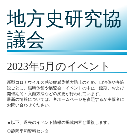
コ
地方史研究協
ン
テ
ン
ツ
議会
内
容
に
移
動
2023年5月のイベント
新型コロナウイルス感染症感染拡大防止のため、自治体や各施
設ごとに、臨時休館や展覧会・イベントの中止・延期、および
開催期間・入館方法などの変更が行われています。
最新の情報については、各ホームページを参照するか主催者に
お問い合わせください。
★以下、過去のイベント情報の掲載内容と重複します。
◇静岡平和資料センター