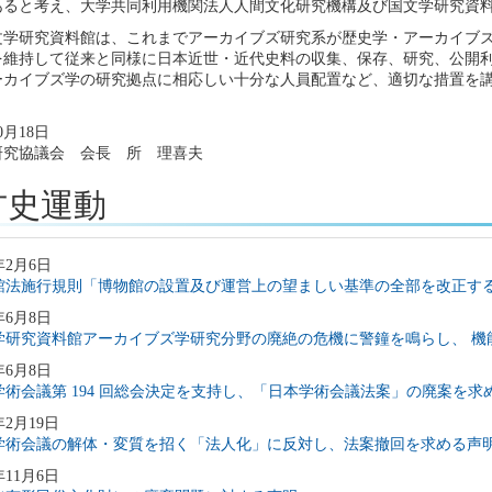
あると考え、大学共同利用機関法人人間文化研究機構及び国文学研究資料
文学研究資料館は、これまでアーカイブズ研究系が歴史学・アーカイブ
を維持して従来と同様に日本近世・近代史料の収集、保存、研究、公開
ーカイブズ学の研究拠点に相応しい十分な人員配置など、適切な措置を
0月18日
研究協議会 会長 所 理喜夫
方史運動
年2月6日
館法施行規則「博物館の設置及び運営上の望ましい基準の全部を改正す
年6月8日
学研究資料館アーカイブズ学研究分野の廃絶の危機に警鐘を鳴らし、 機
年6月8日
学術会議第 194 回総会決定を支持し、「日本学術会議法案」の廃案を求
年2月19日
学術会議の解体・変質を招く「法人化」に反対し、法案撤回を求める声
年11月6日