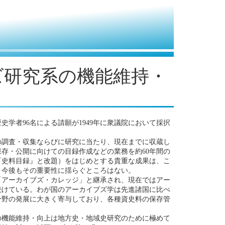
ズ研究系の機能維持・
学者96名による請願が1949年に衆議院において採択
の調査・収集ならびに研究に当たり、現在までに収蔵し
存・公開に向けての目録作成などの業務を約60年間の
、『史料目録』と改題）をはじめとする貴重な成果は、こ
。今後もその重要性に揺らぐところはない。
「アーカイブズ・カレッジ」と継承され、現在ではアー
続けている。わが国のアーカイブズ学は先進諸国に比べ
分野の発展に大きく寄与しており、各種資史料の保存管
の機能維持・向上は地方史・地域史研究のために極めて