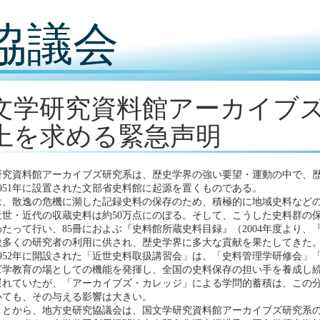
協議会
文学研究資料館アーカイブ
上を求める緊急声明
究資料館アーカイブズ研究系は、歴史学界の強い要望・運動の中で、歴史
951年に設置された文部省史料館に起源を置くものである。
は、散逸の危機に瀕した記録史料の保存のため、積極的に地域史料など
近世・近代の収蔵史料は約50万点にのぼる。そして、こうした史料群の保
たって行い、85冊におよぶ『史料館所蔵史料目録』（2004年度より
数多くの研究者の利用に供され、歴史学界に多大な貢献を果たしてきた
1952年に開設された「近世史料取扱講習会」は、「史料管理学研修会」
ズ学教育の場としての機能を発揮し、全国の史料保存の担い手を養成し
遅れていたが、「アーカイブズ・カレッジ」による学問的蓄積は、この
いても、その与える影響は大きい。
ことから、地方史研究協議会は、国文学研究資料館アーカイブズ研究系