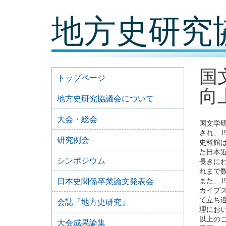
コ
地方史研究
ン
テ
ン
ツ
内
容
国
に
トップページ
移
向
動
地方史研究協議会について
大会・総会
国文学研
され、1
研究例会
史料館
た日本
シンポジウム
長きにわ
れまで
日本史関係卒業論文発表会
また、
カイブ
て立ち
会誌『地方史研究』
理にお
以上の
大会成果論集