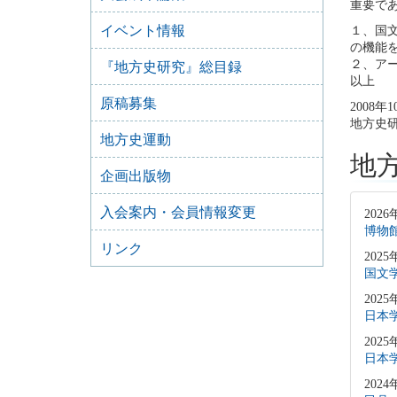
重要で
イベント情報
１、国
の機能
２、ア
『地方史研究』総目録
以上
原稿募集
2008年1
地方史
地方史運動
地
企画出版物
入会案内・会員情報変更
2026
博物
リンク
2025
国文
2025
日本
2025
日本
2024