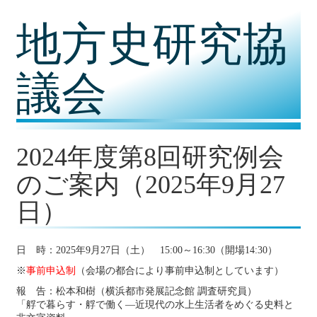
コ
地方史研究協
ン
テ
ン
ツ
議会
内
容
に
移
動
2024年度第8回研究例会
のご案内（2025年9月27
日）
日 時：2025年9月27日（土） 15:00～16:30（開場14:30）
※
事前申込制
（会場の都合により事前申込制としています）
報 告：松本和樹（横浜都市発展記念館 調査研究員）
「艀で暮らす・艀で働く―近現代の水上生活者をめぐる史料と