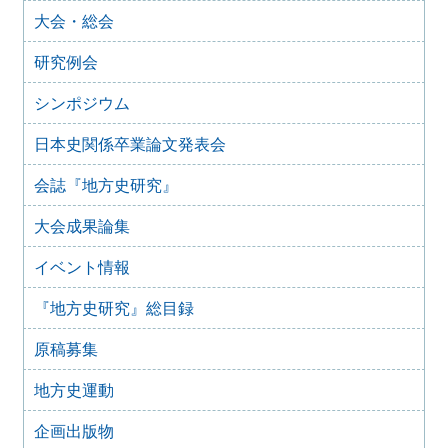
2025年度第１回研究例会のご案内（加能地域史研究会との
大会・総会
合同例会）（2025年11月8日）
2025年9月3日
研究例会
2024年度第8回研究例会のご案内（2025年9月27日）
2025年6月5日
シンポジウム
2024年度第7回研究例会（福島大会関連例会）（2025年7月
20日）
日本史関係卒業論文発表会
2025年6月5日
会誌『地方史研究』
2024年度第6回研究例会（2025年7月12日）
2025年5月12日
大会成果論集
2024年度第5回研究例会（2025年5月30日）
2025年2月27日
イベント情報
2024年度第4回研究例会（2025年3月30日）
『地方史研究』総目録
2025年1月21日
2024年度第3回研究例会（兵庫大会総括例会）（2025年2月
原稿募集
23日）
2024年12月25日
地方史運動
2024年度第２回研究例会（2025年１月22日）
2024年10月10日
企画出版物
2024年度第1回研究例会（交通史学会との合同例会）