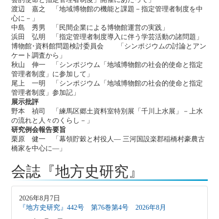
渡辺 嘉之 「地域博物館の機能と課題－指定管理者制度を中
心に－」
中島 秀男 「民間企業による博物館運営の実践」
浜田 弘明 「指定管理者制度導入に伴う学芸活動の諸問題」
博物館･資料館問題検討委員会 「シンポジウムの討論とアン
ケート調査から」
秋山 伸一 「シンポジウム「地域博物館の社会的使命と指定
管理者制度」に参加して」
尾上 一明 「シンポジウム「地域博物館の社会的使命と指定
管理者制度」参加記」
展示批評
野本 禎司 「練馬区郷土資料室特別展「千川上水展」－上水
の流れと人々のくらし－」
研究例会報告要旨
栗原 健一 「幕領貯穀と村役人― 三河国設楽郡稲橋村豪農古
橋家を中心に―」
会誌『地方史研究』
2026年8月7日
『地方史研究』442号 第76巻第4号 2026年8月