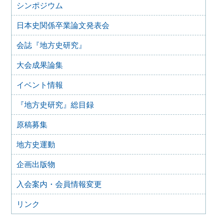
『地方史研究』433号 第75巻第1号 2025年2月
シンポジウム
2025年1月15日
日本史関係卒業論文発表会
『地方史研究』432号 第74巻第6号 2024年12月
2024年11月21日
会誌『地方史研究』
『地方史研究』431号 第74巻第5号 2024年10月
大会成果論集
2024年11月20日
『地方史研究』430号 第74巻第4号 2024年8月
イベント情報
2024年6月4日
『地方史研究』429号 第75巻第3号 2024年6月
『地方史研究』総目録
2024年6月4日
『地方史研究』428号 第74巻第2号 2024年4月
原稿募集
2024年6月4日
『地方史研究』427号 第74巻第1号 2024年2月
地方史運動
2023年12月24日
企画出版物
『地方史研究』426号 第73巻第6号 2023年12月
2023年12月24日
入会案内・会員情報変更
『地方史研究』425号 第73巻第5号 2023年10月
リンク
2023年8月15日
『地方史研究』424号 第73巻第4号 2023年8月