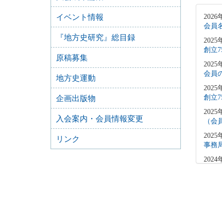
イベント情報
2026
会員
『地方史研究』総目録
2025
創立
原稿募集
2025
会員
地方史運動
2025
創立
企画出版物
2025
入会案内・会員情報変更
（会
2025
リンク
事務
2024
会員
2024
【会
2020
事務