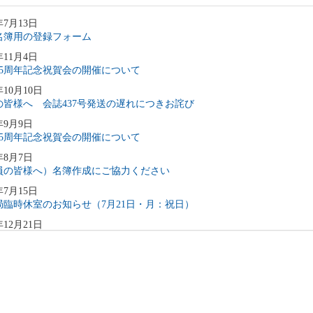
年7月13日
名簿用の登録フォーム
年11月4日
75周年記念祝賀会の開催について
年10月10日
の皆様へ 会誌437号発送の遅れにつきお詫び
年9月9日
75周年記念祝賀会の開催について
年8月7日
員の皆様へ）名簿作成にご協力ください
年7月15日
局臨時休室のお知らせ（7月21日・月：祝日）
年12月21日
の皆様へ 会誌発送の遅れにつきお詫び
年6月24日
員向け】メールアドレス登録のお願い
年5月26日
局臨時休室のお知らせ【重要】