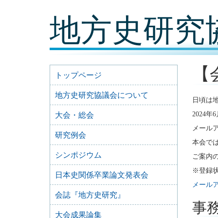
コ
地方史研究
ン
テ
ン
ツ
内
容
【
に
トップページ
移
動
地方史研究協議会について
日頃は
2024
大会・総会
メール
研究例会
本会で
シンポジウム
ご案内
※登録
日本史関係卒業論文発表会
メールア
会誌『地方史研究』
事
大会成果論集