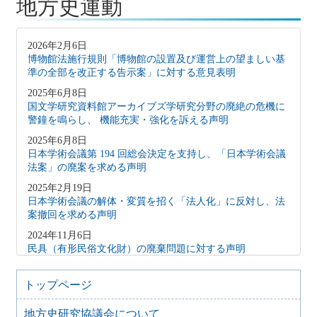
地方史運動
2026年2月6日
博物館法施行規則「博物館の設置及び運営上の望ましい基
準の全部を改正する告示案」に対する意見表明
2025年6月8日
国文学研究資料館アーカイブズ学研究分野の廃絶の危機に
警鐘を鳴らし、 機能充実・強化を訴える声明
2025年6月8日
日本学術会議第 194 回総会決定を支持し、「日本学術会議
法案」の廃案を求める声明
2025年2月19日
日本学術会議の解体・変質を招く「法人化」に反対し、法
案撤回を求める声明
2024年11月6日
民具（有形民俗文化財）の廃棄問題に対する声明
2024年1月17日
能登半島地震で被災された皆様へ
トップページ
2023年12月8日
地方史研究協議会について
藤沢市文書館の機能維持にかかわる要望書