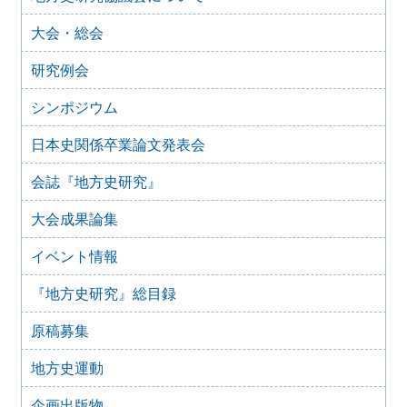
2023年6月10日
大会・総会
日本学術会議声明「「説明」ではなく「対話」を、「拙速
な法改正」ではなく「開かれた協議の場」を」（二〇二三
研究例会
年四月一八日）を支持し、日本学術会議法の拙速な改正に
反対する声明
シンポジウム
2023年5月13日
「改正博物館法に関するアンケート調査」結果の公開につ
日本史関係卒業論文発表会
いて
会誌『地方史研究』
2023年1月26日
「国立国会図書館デジタルコレクションの著作権処理の改
善による知識情報基盤の拡充を求めます」
大会成果論集
2022年9月28日
イベント情報
2022年10月1日 「改正博物館法に関するアンケート調査」
の実施について
『地方史研究』総目録
2021年9月15日
歴史学関係学会 ハラスメント防止宣言
原稿募集
2021年3月3日
「高輪築堤」の保存を求める要望書
地方史運動
2021年2月26日
企画出版物