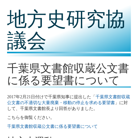
コ
地方史研究協
ン
テ
ン
ツ
議会
内
容
に
移
動
千葉県文書館収蔵公文書
に係る要望書について
2017年2月21日付けで千葉県知事に提出した「
千葉県文書館収蔵
公文書の不適切な大量廃棄・移動の停止を求める要望書
」に対
して、千葉県文書館長より回答がありました。
こちらを御覧ください。
千葉県文書館収蔵公文書に係る要望書について