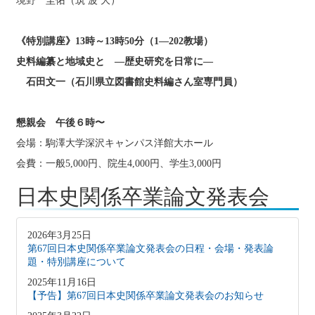
境野 圭佑（筑 波 大）
《特別講座》13時～13時50分（1―202教場）
史料編纂と地域史と ―歴史研究を日常に―
石田文一（石川県立図書館史料編さん室専門員）
懇親会
午後６時〜
会場：駒澤大学深沢キャンパス洋館大ホール
会費：一般5,000円、院生4,000円、学生3,000円
日本史関係卒業論文発表会
2026年3月25日
第67回日本史関係卒業論文発表会の日程・会場・発表論
題・特別講座について
2025年11月16日
【予告】第67回日本史関係卒業論文発表会のお知らせ