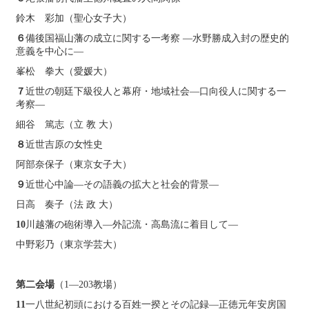
鈴木 彩加（聖心女子大）
６
備後国福山藩の成立に関する一考察 ―水野勝成入封の歴史的
意義を中心に―
峯松 拳大（愛媛大）
７
近世の朝廷下級役人と幕府・地域社会―口向役人に関する一
考察―
細谷 篤志（立 教 大）
８
近世吉原の女性史
阿部奈保子（東京女子大）
９
近世心中論―その語義の拡大と社会的背景―
日高 奏子（法 政 大）
10
川越藩の砲術導入―外記流・高島流に着目して―
中野彩乃（東京学芸大）
第二会場
（1―203教場）
11
一八世紀初頭における百姓一揆とその記録―正徳元年安房国