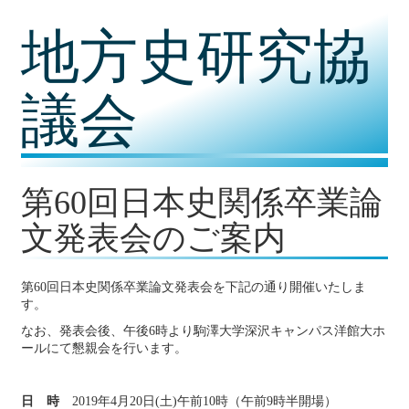
コ
地方史研究協
ン
テ
ン
ツ
議会
内
容
に
移
動
第60回日本史関係卒業論
文発表会のご案内
第60回日本史関係卒業論文発表会を下記の通り開催いたしま
す。
なお、発表会後、午後6時より駒澤大学深沢キャンパス洋館大ホ
ールにて懇親会を行います。
日 時
2019年4月20日(土)午前10時（午前9時半開場）