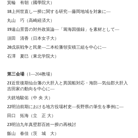
箕輪 有朝（國學院大）
18
上州世直し一揆に関する研究―藤岡地域を対象に―
丸山 巧（高崎経済大）
19
遠山景晋の対外政策論―「籌海因循録」を素材として―
須田 清香（日本女子大）
20
戊辰戦争と民衆―二本松藩領安積三組を中心に―
石澤 夏巳（東北学院大）
第三会場
（1―204教場）
21
近世後期仙台藩の大肝入と異国船対応・海防―気仙郡大肝入
吉田家の動向を中心に―
大銧地駿佑（中 央 大）
22
明治前期における地方役場村吏―長野県の筆生を事例に―
田口 拓海（立 正 大）
23
明治九年真壁郡百姓一揆の再検討
飯山 春佳（茨 城 大）