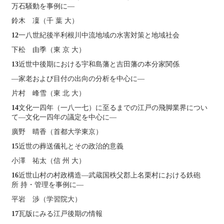
万石騒動を事例に―
鈴木 凜（千 葉 大）
12
一八世紀後半利根川中流地域の水害対策と地域社会
下松 由季（東 京 大）
13
近世中後期における宇和島藩と吉田藩の本分家関係
―家老および目付の出向の分析を中心に―
片村 峰雪（東 北 大）
14
文化一四年（一八一七）に至るまでの江戸の飛脚業界につい
て―文化一四年の議定を中心に―
廣野 晴香（首都大学東京）
15
近世の葬送儀礼とその政治的意義
小澤 祐太（信 州 大）
16
近世山村の村政構造―武蔵国秩父郡上名栗村における鉄砲
所 持・管理を事例に―
平岩 渉（学習院大）
17
瓦版にみる江戸後期の情報