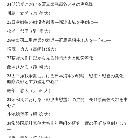
24
明治期における写真師島霞谷とその妻島隆
川島 丈尚（東 洋 大）
25
日露戦後の戦没者慰霊―新潟市域を事例に―
松浦 郁里（駒 澤 大）
26
輸出羽二重産業の衰退―群馬県桐生地方を中心に―
増茂 勇人（高崎経済大）
27
荻野太作日記から見る静岡大火と勤労奉仕
飯塚ひかる（静 岡 大）
28
太平洋戦争期における日本海軍の戦略・戦術・戦務の変化―
艦隊決戦と主力艦を中心に―
輕部 悠太（大 正 大）
29
昭和期における〈戦没者慰霊〉の展開―長野県南佐久郡を中
心に―
小池祐賀子（明 治 大）
30
常陸国総社宮例大祭非年番町の研究―鹿の子町を事例として
―