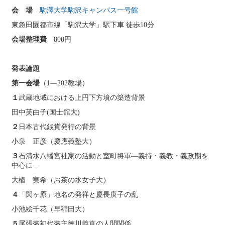
会 場
駒澤大学駒沢キャンパス一号館
東急田園都市線「駒沢大学」駅下車 徒歩10分
会場整理費
800円
発表論題
第一会場
（1―202教場）
１
武蔵地域における上円下方墳の築造背景
田中芙由子(国士舘大)
２
日本古代銭貨発行の背景
小泉 正彦（慶應義塾大）
３
石清水八幡宮社家の活動と室町将軍―義持・義教・義政期を
中心に―
大楢 実希（お茶の水女子大）
４
「関ヶ原」地名の発祥と慶長庚子の乱
小池絵千花（早稲田大）
５
尾張藩初代藩主徳川義直の人間関係