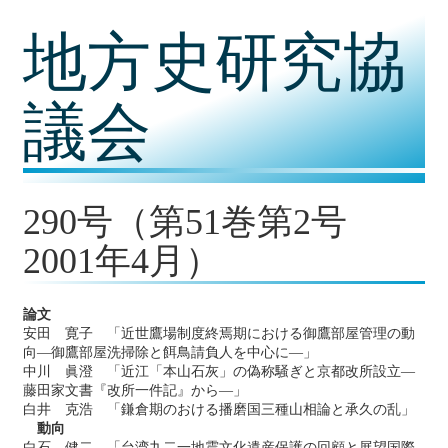
コ
地方史研究協
ン
テ
ン
ツ
議会
内
容
に
移
動
290号（第51巻第2号
2001年4月）
論文
安田 寛子 「近世鷹場制度終焉期における御鷹部屋管理の動
向―御鷹部屋洗掃除と餌鳥請負人を中心に―」
中川 眞澄 「近江「本山石灰」の偽称騒ぎと京都改所設立―
藤田家文書『改所一件記』から―」
白井 克浩 「鎌倉期のおける播磨国三種山相論と承久の乱」
動向
白石 健二 「台湾九二一地震文化遺産保護の回顧と展望国際