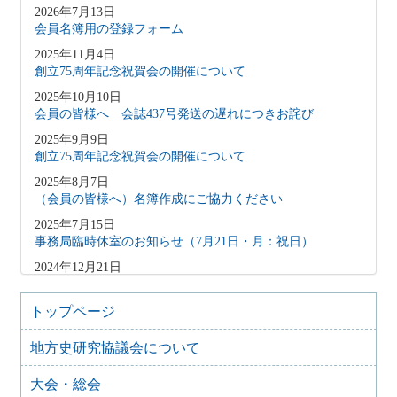
2026年7月13日
会員名簿用の登録フォーム
2025年11月4日
創立75周年記念祝賀会の開催について
2025年10月10日
会員の皆様へ 会誌437号発送の遅れにつきお詫び
2025年9月9日
創立75周年記念祝賀会の開催について
2025年8月7日
（会員の皆様へ）名簿作成にご協力ください
2025年7月15日
事務局臨時休室のお知らせ（7月21日・月：祝日）
2024年12月21日
会員の皆様へ 会誌発送の遅れにつきお詫び
2024年6月24日
トップページ
【会員向け】メールアドレス登録のお願い
地方史研究協議会について
2020年5月26日
事務局臨時休室のお知らせ【重要】
大会・総会
2020年4月17日