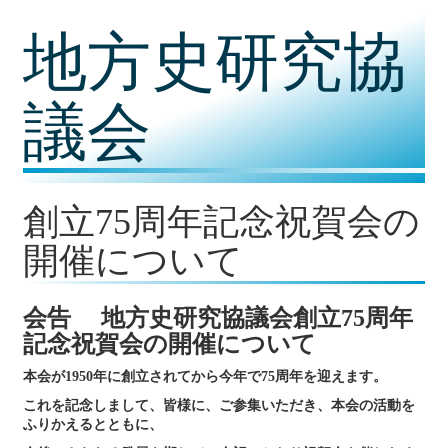
コ
地方史研究協
ン
テ
ン
ツ
議会
内
容
に
移
動
創立75周年記念祝賀会の
開催について
会告
地方史研究協議会創立75周年
記念祝賀会の開催について
本会が1950年に創立されてから今年で75周年を迎えます。
これを記念しまして、皆様に、ご参集いただき、本会の活動を
ふりかえるとともに、