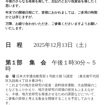
今後のさらなる発展を期して、左記のとおり祝賀会を催したく
思います。
年末での開催日程にて、皆様におかれましては、ご多用の時期
かとは存じますが、
万障、お繰り合わせいただき、ご参集くださいますようお願い
いたします。
日 程
2025年12月13日（土）
第１部 集 会
午後１時30分～５
時
会 場
日本大学通信教育部１号館５階 51講堂 （東京都千代田
区九段南４丁目８番28号）
＊これまでの地方史研究の促進・資料保存運動、大会開催のこ
となどをふりかえり、地方史研究の現場の状況もふまえなが
ら、今後、地方史研究を推進させるための課題などについて、
ご参集の皆様と考える集会を開催することを予定しておりま
す。