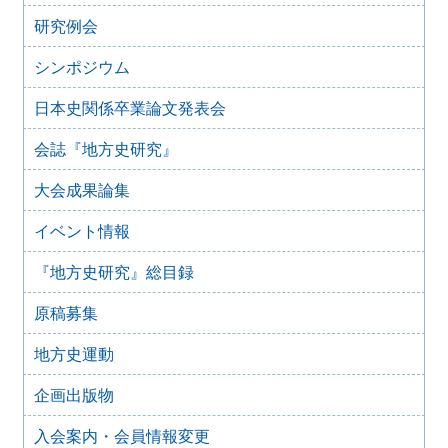
事務局臨時休室のお知らせ【重要】
研究例会
2020年4月6日
事務局開室日変更のお知らせ【重要】
シンポジウム
2020年4月6日
日本史関係卒業論文発表会
臨時休室のお知らせ（4月7日・10日）
2020年3月26日
会誌『地方史研究』
臨時休室のお知らせ
大会成果論集
2019年12月20日
臨時休室のお知らせ
イベント情報
『地方史研究』総目録
原稿募集
地方史運動
企画出版物
入会案内・会員情報変更