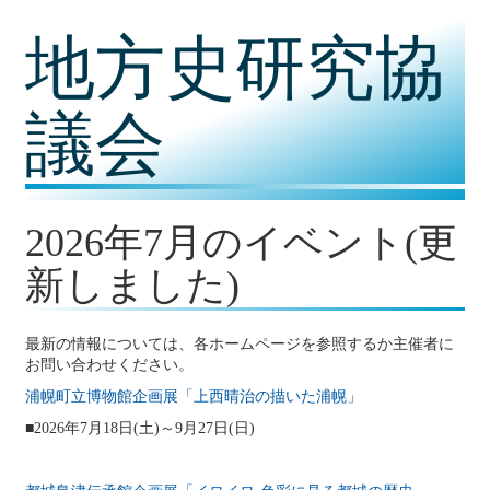
コ
地方史研究協
ン
テ
ン
ツ
議会
内
容
に
移
動
2026年7月のイベント(更
新しました)
最新の情報については、各ホームページを参照するか主催者に
お問い合わせください。
浦幌町立博物館企画展「上西晴治の描いた浦幌」
■2026年7月18日(土)～9月27日(日)