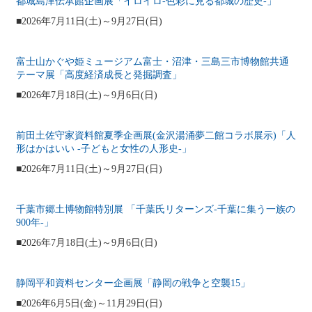
都城島津伝承館企画展「イロイロ‐色彩に見る都城の歴史‐」
■2026年7月11日(土)～9月27日(日)
富士山かぐや姫ミュージアム富士・沼津・三島三市博物館共通
テーマ展「高度経済成長と発掘調査」
■2026年7月18日(土)～9月6日(日)
前田土佐守家資料館夏季企画展(金沢湯涌夢二館コラボ展示)「人
形はかはいい ‐子どもと女性の人形史‐」
■2026年7月11日(土)～9月27日(日)
千葉市郷土博物館特別展 「千葉氏リターンズ-千葉に集う一族の
900年-」
■2026年7月18日(土)～9月6日(日)
静岡平和資料センター企画展「静岡の戦争と空襲15」
■2026年6月5日(金)～11月29日(日)