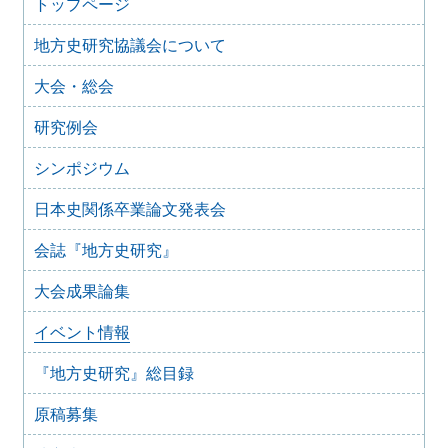
2026年1月9日
トップページ
2026年1月のイベント(更新しました)
地方史研究協議会について
2025年12月10日
2025年12月のイベント
大会・総会
2025年10月31日
2025年11月のイベント（更新しました）
研究例会
2025年9月20日
2025年10月のイベント(更新しました)
シンポジウム
2025年7月28日
日本史関係卒業論文発表会
2025年8月のイベント
2025年7月27日
会誌『地方史研究』
2025年7月のイベント(更新しました)
大会成果論集
2025年6月2日
2025年6月のイベント
イベント情報
2025年4月26日
2025年5月のイベント
『地方史研究』総目録
2025年4月25日
2025年4月のイベント(更新しました)
原稿募集
2025年3月1日