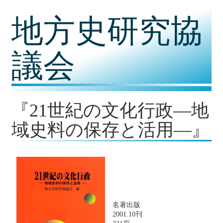
コ
地方史研究協
ン
テ
ン
ツ
議会
内
容
に
移
動
『21世紀の文化行政―地
域史料の保存と活用―』
名著出版
2001.10刊