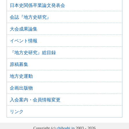
日本史関係卒業論文発表会
2020年11月3日
好評！新シリーズ『地方史はおもしろい』第２弾
会誌『地方史研究』
2020年4月13日
新シリーズ 『地方史はおもしろい』 創刊
大会成果論集
2019年6月17日
『学校資料の未来-地域資料としての保存と活用-』
イベント情報
2019年4月2日
『地方史研究』総目録
『会員名簿 2019』発行にあたりご協力のお願い
2009年10月15日
原稿募集
『歴史資料の保存と地方史研究』
2007年11月15日
地方史運動
『全国地域博物館 図録総覧』（品切れ）
企画出版物
2001年10月15日
『21世紀の文化行政―地域史料の保存と活用―』
入会案内・会員情報変更
2001年3月15日
『地方史・地域史研究の展望』（品切れ）
リンク
Copyright (c)
chihoshi.jp
2003 - 2026