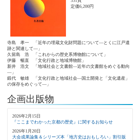
331頁
定価6,200円
寺島 孝一 「近年の埋蔵文化財問題について―とくに江戸遺
跡と関連して―」
久留島 浩 「これからの歴史系博物館について」
伊藤 暢直 「文化行政と地域博物館」
新井 浩文 「地域社会と文書館―近年の文書館をめぐる動向
―」
鍛代 敏雄 「文化行政と地域社会―国土開発と「文化遺産」
の保存をめぐって―」
企画出版物
2026年2月15日
『ここまでわかった京都の歴史』に関するお知らせ
2026年1月20日
大会成果論集＆シリーズ本「地方史はおもしろい」割引販