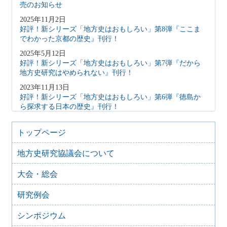
売のお知らせ
2025年11月2日
好評！新シリーズ「地方史はおもしろい」第8弾『ここま
でわかった京都の歴史』刊行！
2025年5月12日
好評！新シリーズ「地方史はおもしろい」第7弾『だから
地方史研究はやめられない』刊行！
2023年11月13日
好評！新シリーズ「地方史はおもしろい」第6弾『徳島か
ら探求する日本の歴史』刊行！
2023年6月28日
『「非常時」の記録保存と記憶化 戦争・災害・感染症と
トップページ
地域社会』が岩田書院より刊行されました
地方史研究協議会について
2022年12月25日
好評！新シリーズ「地方史はおもしろい」第5弾 『日本
大会・総会
の歴史を突き詰める おおさかの歴史』刊行！
2021年10月15日
研究例会
好評！新シリーズ『地方史はおもしろい』第４弾
2021年4月12日
シンポジウム
好評！新シリーズ『地方史はおもしろい』第３弾