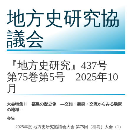
コ
地方史研究協
ン
テ
ン
ツ
議会
内
容
に
移
動
『地方史研究』437号
第75巻第5号 2025年10
月
大会特集Ⅱ 福島の歴史像 ―交錯・衝突・交流からみる狭間
の地域―
会告
2025年度 地方史研究協議会大会 第75回（福島）大会（1）