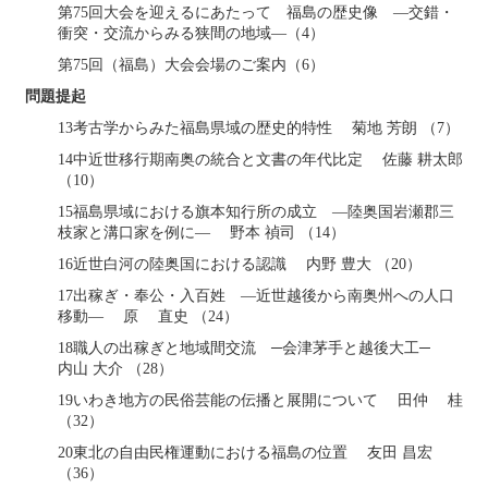
第75回大会を迎えるにあたって 福島の歴史像 ―交錯・
衝突・交流からみる狭間の地域―（4）
第75回（福島）大会会場のご案内（6）
問題提起
13考古学からみた福島県域の歴史的特性 菊地 芳朗 （7）
14中近世移行期南奥の統合と文書の年代比定 佐藤 耕太郎
（10）
15福島県域における旗本知行所の成立 ―陸奥国岩瀬郡三
枝家と溝口家を例に― 野本 禎司 （14）
16近世白河の陸奥国における認識 内野 豊大 （20）
17出稼ぎ・奉公・入百姓 ―近世越後から南奥州への人口
移動― 原 直史 （24）
18職人の出稼ぎと地域間交流 ─会津茅手と越後大工─
内山 大介 （28）
19いわき地方の民俗芸能の伝播と展開について 田仲 桂
（32）
20東北の自由民権運動における福島の位置 友田 昌宏
（36）