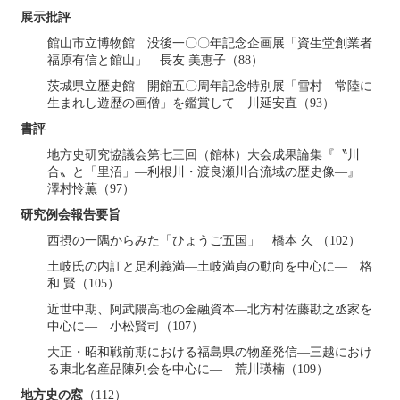
展示批評
館山市立博物館 没後一〇〇年記念企画展「資生堂創業者
福原有信と館山」 長友 美恵子（88）
茨城県立歴史館 開館五〇周年記念特別展「雪村 常陸に
生まれし遊歴の画僧」を鑑賞して 川延安直（93）
書評
地方史研究協議会第七三回（館林）大会成果論集『〝川
合〟と「里沼」―利根川・渡良瀬川合流域の歴史像―』
澤村怜薫（97）
研究例会報告要旨
西摂の一隅からみた「ひょうご五国」 橋本 久 （102）
土岐氏の内訌と足利義満―土岐満貞の動向を中心に― 格
和 賢（105）
近世中期、阿武隈高地の金融資本―北方村佐藤勘之丞家を
中心に― 小松賢司（107）
大正・昭和戦前期における福島県の物産発信―三越におけ
る東北名産品陳列会を中心に― 荒川瑛楠（109）
地方史の窓
（112）