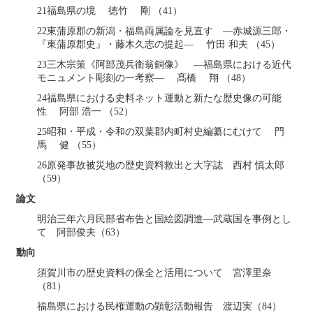
21福島県の境 徳竹 剛 （41）
22東蒲原郡の新潟・福島両属論を見直す ―赤城源三郎・
『東蒲原郡史』・藤木久志の提起― 竹田 和夫 （45）
23三木宗策《阿部茂兵衛翁銅像》 ―福島県における近代
モニュメント彫刻の一考察― 髙橋 翔 （48）
24福島県における史料ネット運動と新たな歴史像の可能
性 阿部 浩一 （52）
25昭和・平成・令和の双葉郡内町村史編纂にむけて 門
馬 健 （55）
26原発事故被災地の歴史資料救出と大字誌 西村 慎太郎
（59）
論文
明治三年六月民部省布告と国絵図調進―武蔵国を事例とし
て 阿部俊夫（63）
動向
須賀川市の歴史資料の保全と活用について 宮澤里奈
（81）
福島県における民権運動の顕彰活動報告 渡辺実（84）