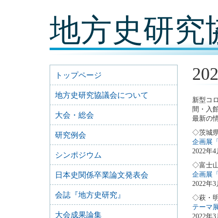
コ
地方史研究
ン
テ
ン
ツ
内
容
2
に
トップページ
移
動
地方史研究協議会について
新型コ
間・入
大会・総会
最新の
◇茨城
研究例会
企画展
2022年
シンポジウム
◇富士
日本史関係卒業論文発表会
企画展
2022年
会誌『地方史研究』
◇萩・明
テーマ
大会成果論集
2022年