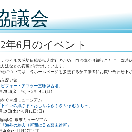
協議会
022年6月のイベント
ロナウイルス感染症感染拡大防止のため、自治体や各施設ごとに、臨時
館方法などの変更が行われています。
情報については、各ホームページを参照するか主催者にお問い合わせ下
県立歴史館
「ビフォー・アフター三昧塚古墳」
4月29日(金・祝)〜6月19日(日)
山かぐや姫ミュージアム
「トイレの紙さま～おしりふきふき いまむかし～」
3月19日(土)〜6月12日(日)
倫学舎 幕末ミュージアム
展「海外の絵入り新聞に見る幕末維新」
3月4(金)〜11月27日(日)