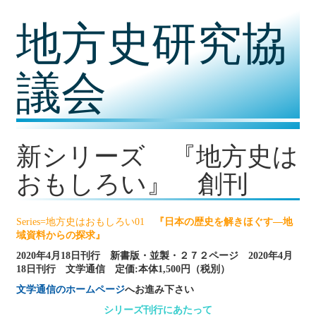
コ
地方史研究協
ン
テ
ン
ツ
議会
内
容
に
移
動
新シリーズ 『地方史は
おもしろい』 創刊
Series=地方史はおもしろい01
『日本の歴史を解きほぐす―地
域資料からの探求』
2020年4月18日刊行 新書版・並製・２７２ページ 2020年4月
18日刊行 文学通信 定価:本体1,500円（税別）
文学通信のホームページ
へお進み下さい
シリーズ刊行にあたって