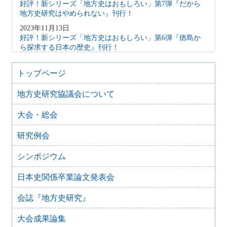
好評！新シリーズ「地方史はおもしろい」第7弾『だから
地方史研究はやめられない』刊行！
2023年11月13日
好評！新シリーズ「地方史はおもしろい」第6弾『徳島か
ら探求する日本の歴史』刊行！
2023年6月28日
『「非常時」の記録保存と記憶化 戦争・災害・感染症と
トップページ
地域社会』が岩田書院より刊行されました
地方史研究協議会について
2022年12月25日
好評！新シリーズ「地方史はおもしろい」第5弾 『日本
大会・総会
の歴史を突き詰める おおさかの歴史』刊行！
2021年10月15日
研究例会
好評！新シリーズ『地方史はおもしろい』第４弾
2021年4月12日
シンポジウム
好評！新シリーズ『地方史はおもしろい』第３弾
日本史関係卒業論文発表会
2020年11月3日
好評！新シリーズ『地方史はおもしろい』第２弾
会誌『地方史研究』
2020年4月13日
新シリーズ 『地方史はおもしろい』 創刊
大会成果論集