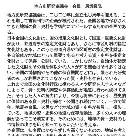
地方史研究協議会 会長 廣瀨良弘
地方史研究協議会は、二〇二〇年に創立七〇周年を迎える。こ
れを期して書籍刊行の企画が検討された。全国各地で保存され
てきた地域の資・史料を学術的にアピールするための企画であ
る。
日本全国の文化財は、国の指定文化財として国宝・重要文化財
があり、都道府県の指定文化財もあり、さらに市区町村の指定
文化財もある。このうち都道府県や市区町村の指定文化財は、
各自治体が地域にとって重要であると考える資・史料を指定文
化財として保存・公開している。しかしながら、自治体が指定
した文化財をその自治体以外の人々が知る機会はそう多くはな
い。全国の博物館やその他の保存機関などには、限られた研究
者のみしか利用されてこなかった資・史料も存在している。
これまで全国の文化財行政に携わる人々や研究を志す人々など
によって、資・史料の調査や保存活動が地道に行われ続けてき
た。そうした人々の努力により、今後も将来にわたり、歴史的
に価値のある資・史料が保存・公開され続けていく。一方で近
年、地震や台風、火災などで地域の資・史料が被災し、損失し
ている。地域の資・史料の地道な保存活動は、多くの人々の理
解があってこそ成立する。そのためには、地域の資・史料のも
つ情報の凄さを広く知ってもらいたいと考える。
本企画は、知名度はかならずしも高くないものの、地域を考え