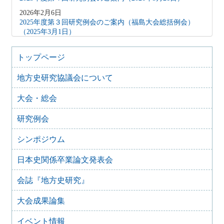
2026年2月6日
2025年度第３回研究例会のご案内（福島大会総括例会）
（2025年3月1日）
2025年12月5日
2025年度第２回研究例会のご案内（伊予史談会との合同例
トップページ
会）（2026年１月11日）
地方史研究協議会について
2025年10月7日
2025年度第１回研究例会のご案内（加能地域史研究会との
大会・総会
合同例会）（2025年11月8日）
2025年9月3日
研究例会
2024年度第8回研究例会のご案内（2025年9月27日）
2025年6月5日
シンポジウム
2024年度第7回研究例会（福島大会関連例会）（2025年7月
20日）
日本史関係卒業論文発表会
2025年6月5日
会誌『地方史研究』
2024年度第6回研究例会（2025年7月12日）
2025年5月12日
大会成果論集
2024年度第5回研究例会（2025年5月30日）
2025年2月27日
イベント情報