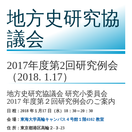
コ
地方史研究協
ン
テ
ン
ツ
議会
内
容
に
移
動
2017年度第2回研究例会
（2018. 1.17）
地方史研究協議会 研究小委員会
2017 年度第２回研究例会のご案内
日 程：2018 年１月17 日（水）18：30～20：30
会 場：
東海大学高輪キャンパス４号館１階4102 教室
住 所：東京都港区高輪２-３-23