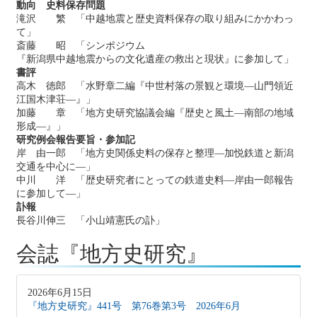
動向 史料保存問題
滝沢 繁 「中越地震と歴史資料保存の取り組みにかかわっ
て」
斎藤 昭 「シンポジウム
『新潟県中越地震からの文化遺産の救出と現状』に参加して」
書評
高木 徳郎 「水野章二編『中世村落の景観と環境―山門領近
江国木津荘―』」
加藤 章 「地方史研究協議会編『歴史と風土―南部の地域
形成―』」
研究例会報告要旨・参加記
岸 由一郎 「地方史関係史料の保存と整理―加悦鉄道と新潟
交通を中心に―」
中川 洋 「歴史研究者にとっての鉄道史料―岸由一郎報告
に参加して―」
訃報
長谷川伸三 「小山靖憲氏の訃」
会誌『地方史研究』
2026年6月15日
『地方史研究』441号 第76巻第3号 2026年6月