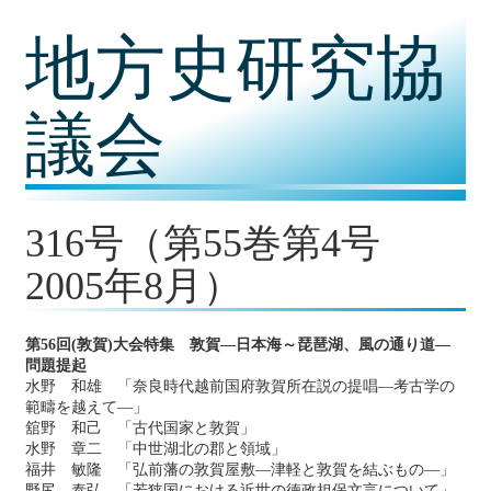
コ
地方史研究協
ン
テ
ン
ツ
議会
内
容
に
移
動
316号（第55巻第4号
2005年8月）
第56回(敦賀)大会特集 敦賀―日本海～琵琶湖、風の通り道―
問題提起
水野 和雄 「奈良時代越前国府敦賀所在説の提唱―考古学の
範疇を越えて―」
舘野 和己 「古代国家と敦賀」
水野 章二 「中世湖北の郡と領域」
福井 敏隆 「弘前藩の敦賀屋敷―津軽と敦賀を結ぶもの―」
野尻 泰弘 「若狭国における近世の徳政担保文言について」