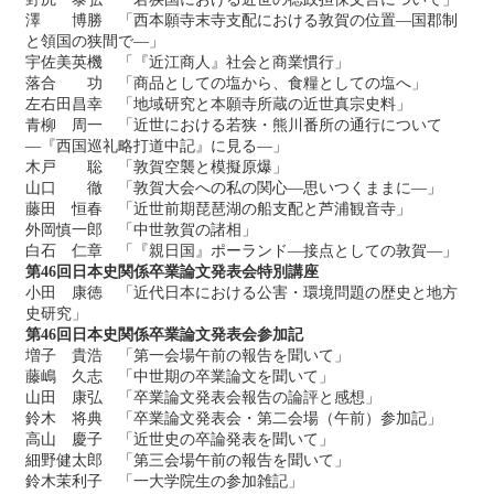
澤 博勝 「西本願寺末寺支配における敦賀の位置―国郡制
と領国の狭間で―」
宇佐美英機 「『近江商人』社会と商業慣行」
落合 功 「商品としての塩から、食糧としての塩へ」
左右田昌幸 「地域研究と本願寺所蔵の近世真宗史料」
青柳 周一 「近世における若狭・熊川番所の通行について
―『西国巡礼略打道中記』に見る―」
木戸 聡 「敦賀空襲と模擬原爆」
山口 徹 「敦賀大会への私の関心―思いつくままに―」
藤田 恒春 「近世前期琵琶湖の船支配と芦浦観音寺」
外岡慎一郎 「中世敦賀の諸相」
白石 仁章 「『親日国』ポーランド―接点としての敦賀―」
第46回日本史関係卒業論文発表会特別講座
小田 康徳 「近代日本における公害・環境問題の歴史と地方
史研究」
第46回日本史関係卒業論文発表会参加記
増子 貴浩 「第一会場午前の報告を聞いて」
藤嶋 久志 「中世期の卒業論文を聞いて」
山田 康弘 「卒業論文発表会報告の論評と感想」
鈴木 将典 「卒業論文発表会・第二会場（午前）参加記」
高山 慶子 「近世史の卒論発表を聞いて」
細野健太郎 「第三会場午前の報告を聞いて」
鈴木茉利子 「一大学院生の参加雑記」