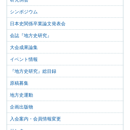
2024年度第8回研究例会のご案内（2025年9月27日）
2025年6月5日
シンポジウム
2024年度第7回研究例会（福島大会関連例会）（2025年7月
20日）
日本史関係卒業論文発表会
2025年6月5日
会誌『地方史研究』
2024年度第6回研究例会（2025年7月12日）
2025年5月12日
大会成果論集
2024年度第5回研究例会（2025年5月30日）
2025年2月27日
イベント情報
2024年度第4回研究例会（2025年3月30日）
『地方史研究』総目録
2025年1月21日
2024年度第3回研究例会（兵庫大会総括例会）（2025年2月
原稿募集
23日）
2024年12月25日
地方史運動
2024年度第２回研究例会（2025年１月22日）
2024年10月10日
企画出版物
2024年度第1回研究例会（交通史学会との合同例会）
（2024年11月10日）
入会案内・会員情報変更
2024年8月10日