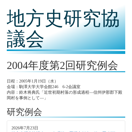
コ
地方史研究協
ン
テ
ン
ツ
議会
内
容
に
移
動
2004年度第2回研究例会
日程：2005年1月19日（水）
会場：駒澤大学大学会館246 6-2会議室
内容：鈴木将典氏「近世初期村落の形成過程―信州伊那郡下殿
岡村を事例として―」
研究例会
2026年7月23日