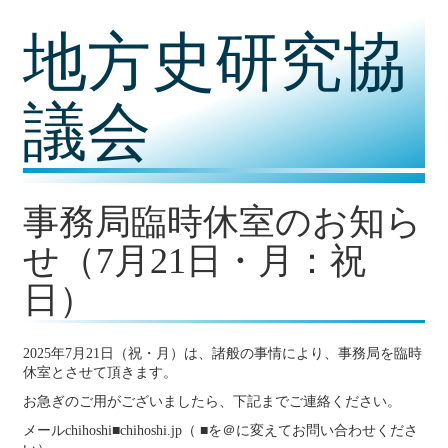
コ
地方史研究協
ン
テ
ン
ツ
議会
内
容
に
移
動
事務局臨時休室のお知ら
せ（7月21日・月：祝
日）
2025年7月21日（祝・月）は、諸般の事情により、事務局を臨時
休室とさせて頂きます。
お急ぎのご用がございましたら、下記までご連絡ください。
メールchihoshi■chihoshi.jp（ ■を＠に変えてお問い合わせくださ