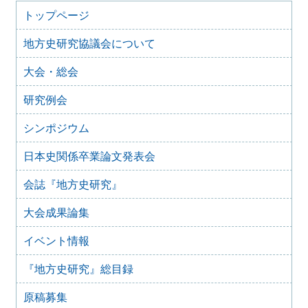
2024年6月24日
トップページ
【会員向け】メールアドレス登録のお願い
地方史研究協議会について
2020年5月26日
事務局臨時休室のお知らせ【重要】
大会・総会
2020年4月17日
事務局臨時休室のお知らせ【重要】
研究例会
2020年4月6日
事務局開室日変更のお知らせ【重要】
シンポジウム
2020年4月6日
日本史関係卒業論文発表会
臨時休室のお知らせ（4月7日・10日）
2020年3月26日
会誌『地方史研究』
臨時休室のお知らせ
大会成果論集
2019年12月20日
臨時休室のお知らせ
イベント情報
『地方史研究』総目録
原稿募集