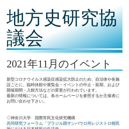
コ
地方史研究協
ン
テ
ン
ツ
議会
内
容
に
移
動
2021年11月のイベント
新型コロナウイルス感染症感染拡大防止のため、自治体や各施
設ごとに、臨時休館や展覧会・イベントの中止・延期、および
開催期間・入館方法などの変更が行われています。
最新の情報については、各ホームページを参照するか主催者に
お問い合わせ下さい。
◇神奈川大学 国際常民文化研究機構
共同研究フォーラム「ブラジル国サンパウロ州レジストロ植民
地における日本移民の生活史」