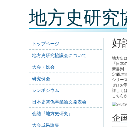
コ
地方史研究
ン
テ
ン
ツ
内
容
好
に
トップページ
移
動
地方史研究協議会について
地方史は
『日本
大会・総会
新書判・
定価:本
研究例会
シリーズ
ぜひお
シンポジウム
詳しく
こちら
日本史関係卒業論文発表会
会誌『地方史研究』
企
大会成果論集