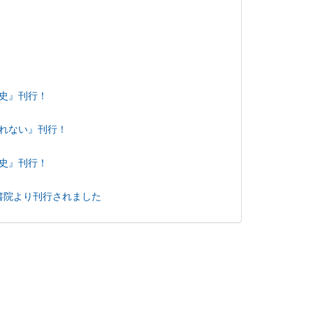
史』刊行！
れない』刊行！
史』刊行！
書院より刊行されました
 おおさかの歴史』刊行！