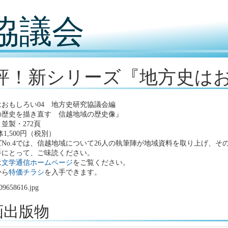
協議会
評！新シリーズ『地方史は
おもしろい04 地方史研究協議会編
の歴史を描き直す 信越地域の歴史像』
並製・272頁
体1,500円（税別）
No.4では、信越地域について26人の執筆陣が地域資料を取り上げ、
手にとって、ご味読ください。
は
文学通信ホームページ
をご覧ください。
から
特価チラシ
を入手できます。
画出版物