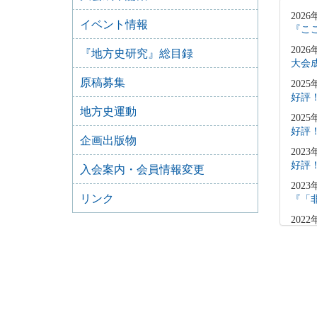
2026
イベント情報
『こ
2026
『地方史研究』総目録
大会
原稿募集
2025
好評
地方史運動
2025
好評
企画出版物
2023
好評
入会案内・会員情報変更
2023
リンク
『「
2022
好評
2021
好評
2021
好評