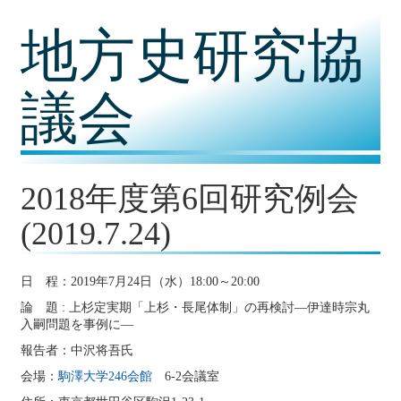
コ
地方史研究協
ン
テ
ン
ツ
議会
内
容
に
移
動
2018年度第6回研究例会
(2019.7.24)
日 程：2019年7月24日（水）18:00～20:00
論 題 : 上杉定実期「上杉・長尾体制」の再検討―伊達時宗丸
入嗣問題を事例に―
報告者：中沢将吾氏
会場：
駒澤大学246会館
6-2会議室