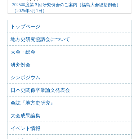
2025年度第３回研究例会のご案内（福島大会総括例会）
（2025年3月1日）
2025年12月5日
2025年度第２回研究例会のご案内（伊予史談会との合同例
トップページ
会）（2026年１月11日）
地方史研究協議会について
2025年10月7日
2025年度第１回研究例会のご案内（加能地域史研究会との
大会・総会
合同例会）（2025年11月8日）
2025年9月3日
研究例会
2024年度第8回研究例会のご案内（2025年9月27日）
2025年6月5日
シンポジウム
2024年度第7回研究例会（福島大会関連例会）（2025年7月
20日）
日本史関係卒業論文発表会
2025年6月5日
会誌『地方史研究』
2024年度第6回研究例会（2025年7月12日）
2025年5月12日
大会成果論集
2024年度第5回研究例会（2025年5月30日）
2025年2月27日
イベント情報
2024年度第4回研究例会（2025年3月30日）