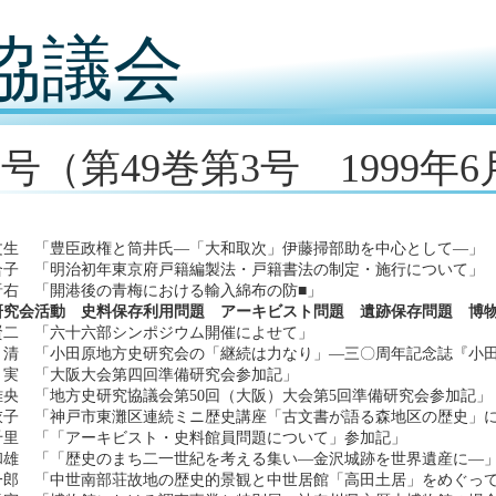
協議会
9号（第49巻第3号 1999年
文生 「豊臣政権と筒井氏―「大和取次」伊藤掃部助を中心として―」
合子 「明治初年東京府戸籍編製法・戸籍書法の制定・施行について」
晋右 「開港後の青梅における輸入綿布の防■」
研究会活動 史料保存利用問題 アーキビスト問題 遺跡保存問題 博
賢二 「六十六部シンポジウム開催によせて」
清 「小田原地方史研究会の「継続は力なり」―三〇周年記念誌『小田
実 「大阪大会第四回準備研究会参加記」
雅央 「地方史研究協議会第50回（大阪）大会第5回準備研究会参加記」
衣子 「神戸市東灘区連続ミニ歴史講座「古文書が語る森地区の歴史」
千里 「「アーキビスト・史料館員問題について」参加記」
和雄 「「歴史のまち二一世紀を考える集い―金沢城跡を世界遺産に―
一郎 「中世南部荘故地の歴史的景観と中世居館「高田土居」をめぐって