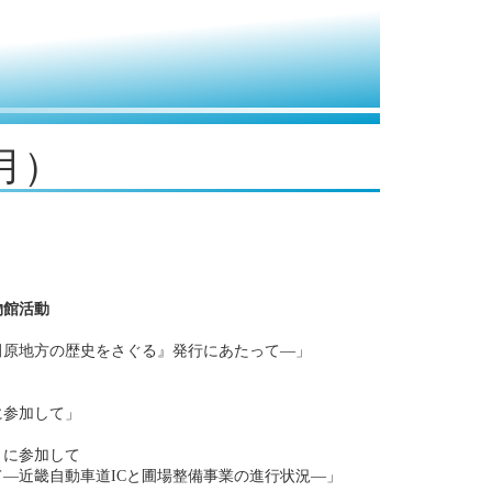
6月）
物館活動
原地方の歴史をさぐる』発行にあたって―」
に参加して」
」に参加して
―近畿自動車道ICと圃場整備事業の進行状況―」