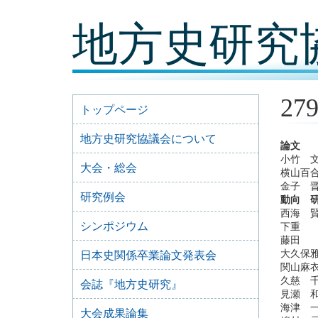
コ
地方史研究
ン
テ
ン
ツ
内
容
27
に
トップページ
移
動
地方史研究協議会について
論文
小竹 
大会・総会
横山百
金子 
研究例会
動向 
西海 
シンポジウム
下重 
藤田 
大久保
日本史関係卒業論文発表会
関山麻
久慈 
会誌『地方史研究』
見瀬 
海津 
大会成果論集