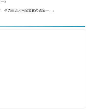
合―」
 その生涯と南蛮文化の遺宝―」」