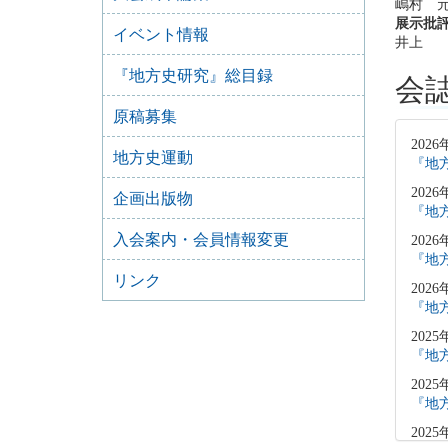
嶋村 
展示批
イベント情報
井上 
『地方史研究』総目録
会
原稿募集
2026
地方史運動
『地方
2026
企画出版物
『地方
入会案内・会員情報変更
2026
『地方
リンク
2026
『地方
2025
『地方
2025
『地方
2025