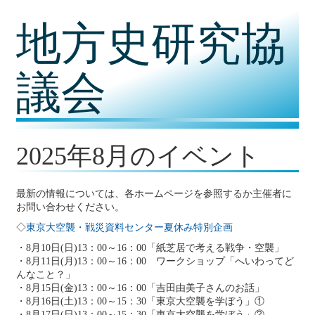
コ
地方史研究協
ン
テ
ン
ツ
議会
内
容
に
移
動
2025年8月のイベント
最新の情報については、各ホームページを参照するか主催者に
お問い合わせください。
◇
東京大空襲・戦災資料センター夏休み特別企画
・8月10日(日)13：00～16：00「紙芝居で考える戦争・空襲」
・8月11日(月)13：00～16：00 ワークショップ「へいわってど
んなこと？」
・8月15日(金)13：00～16：00「吉田由美子さんのお話」
・8月16日(土)13：00～15：30「東京大空襲を学ぼう」①
・8月17日(日)13：00～15：30「東京大空襲を学ぼう」②