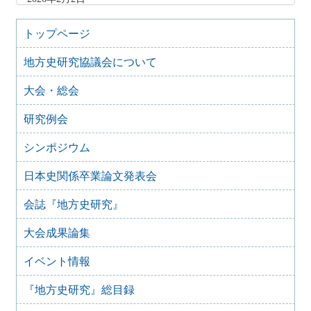
2026年3月のイベント（更新しました）
2026年1月9日
トップページ
2026年1月のイベント(更新しました)
地方史研究協議会について
2025年12月10日
2025年12月のイベント
大会・総会
2025年10月31日
2025年11月のイベント（更新しました）
研究例会
2025年9月20日
2025年10月のイベント(更新しました)
シンポジウム
2025年7月28日
日本史関係卒業論文発表会
2025年8月のイベント
2025年7月27日
会誌『地方史研究』
2025年7月のイベント(更新しました)
大会成果論集
2025年6月2日
2025年6月のイベント
イベント情報
2025年4月26日
2025年5月のイベント
『地方史研究』総目録
2025年4月25日