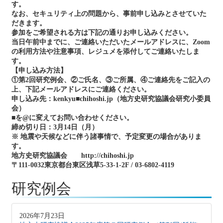
す。
なお、セキュリティ上の問題から、事前申し込みとさせていた
だきます。
参加をご希望される方は下記の通りお申し込みください。
当日午前中までに、ご連絡いただいたメールアドレスに、Zoom
の利用方法や注意事項、レジュメを添付してご連絡いたしま
す。
【申し込み方法】
①第2回研究例会、②ご氏名、③ご所属、④ご連絡先をご記入の
上、下記メールアドレスにご連絡ください。
申し込み先：kenkyu■chihoshi.jp（地方史研究協議会研究小委員
会）
■を@に変えてお問い合わせください。
締め切り日：3月14日（月）
※ 地震や天候などに伴う諸事情で、予定変更の場合がありま
す。
地方史研究協議会 http://chihoshi.jp
〒111‐0032東京都台東区浅草5-33-1-2F / 03-6802-4119
研究例会
2026年7月23日