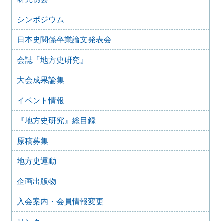
2024年度第8回研究例会のご案内（2025年9月27日）
2025年6月5日
シンポジウム
2024年度第7回研究例会（福島大会関連例会）（2025年7月
20日）
日本史関係卒業論文発表会
2025年6月5日
会誌『地方史研究』
2024年度第6回研究例会（2025年7月12日）
2025年5月12日
大会成果論集
2024年度第5回研究例会（2025年5月30日）
2025年2月27日
イベント情報
2024年度第4回研究例会（2025年3月30日）
『地方史研究』総目録
2025年1月21日
2024年度第3回研究例会（兵庫大会総括例会）（2025年2月
原稿募集
23日）
2024年12月25日
地方史運動
2024年度第２回研究例会（2025年１月22日）
2024年10月10日
企画出版物
2024年度第1回研究例会（交通史学会との合同例会）
（2024年11月10日）
入会案内・会員情報変更
2024年8月10日
2023年度第8回研究例会（那須文化研究会との合同例会）