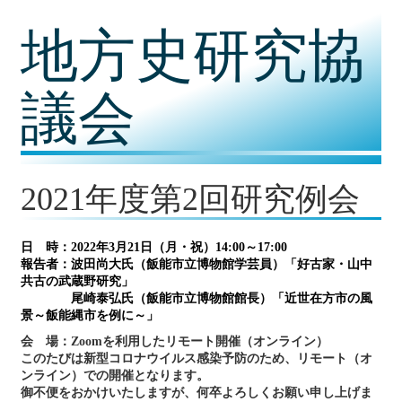
コ
地方史研究協
ン
テ
ン
ツ
議会
内
容
に
移
動
2021年度第2回研究例会
日 時：2022年3月21日（月・祝）14:00～17:00
報告者：波田尚大氏（飯能市立博物館学芸員）「好古家・山中
共古の武蔵野研究」
＿＿＿＿
尾崎泰弘氏（飯能市立博物館館長）「近世在方市の風
景～飯能縄市を例に～」
会 場：Zoomを利用したリモート開催（オンライン）
このたびは新型コロナウイルス感染予防のため、リモート（オ
ンライン）での開催となります。
御不便をおかけいたしますが、何卒よろしくお願い申し上げま