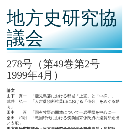
コ
地方史研究協
ン
テ
ン
ツ
議会
内
容
に
移
動
278号（第49巻第2号
1999年4月）
論文
山下 真一 「鹿児島藩における都城「上置」と「中抑」」
武井 弘一 「人吉藩預所椎葉山における「侍分」をめぐる動
向」
田中 淳 「国有牧野の開放について―岩手県を中心に―」
桑田 和明 「戦国時代における筑前国宗像氏貞の遠賀郡進出
と支配」
地方史研究協議会・日本史研究会合同例会報告要旨・参加記