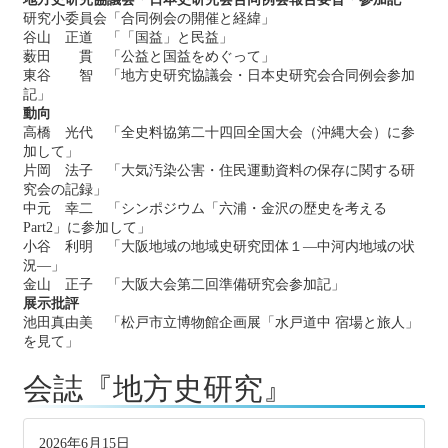
研究小委員会「合同例会の開催と経緯」
谷山 正道 「「国益」と民益」
薮田 貫 「公益と国益をめぐって」
東谷 智 「地方史研究協議会・日本史研究会合同例会参加
記」
動向
高橋 光代 「全史料協第二十四回全国大会（沖縄大会）に参
加して」
片岡 法子 「大気汚染公害・住民運動資料の保存に関する研
究会の記録」
中元 幸二 「シンポジウム「六浦・金沢の歴史を考える
Part2」に参加して」
小谷 利明 「大阪地域の地域史研究団体１―中河内地域の状
況―」
金山 正子 「大阪大会第二回準備研究会参加記」
展示批評
池田真由美 「松戸市立博物館企画展「水戸道中 宿場と旅人」
を見て」
会誌『地方史研究』
2026年6月15日