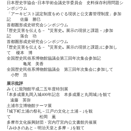
日本歴史学協会･日本学術会議史学委員会 史料保存利用問題シ
ンポジウム
「アーキビスト認定制度をめぐる現状と公文書管理制度」参加
記 佐藤 勝巳
首都圏形成史研究会シンポジウム
｢歴史災害を伝える－〝災害史〟展示の現状と課題－｣参加
記 落合 功
首都圏形成史研究会シンポジウム
｢歴史災害を伝える－〝災害史〟展示の現状と課題｣に参加し
て 榎本 博
全国歴史民俗系博物館協議会第三回年次集会参加記
亀尾 美香
全国歴史民俗系博物館協議会 第三回年次集会に参加して
小野 浩
展示批評
みくに龍翔館平成二五年度特別展
｢本多成重丸岡入城400年記念 本多成重と丸岡城｣を観て
遠藤 英弥
土浦市立博物館テーマ展
｢城下町土浦の祭礼－江戸の文化と土浦－｣を観
て 松岡 薫
多摩市文化振興財団・宮内庁宮内公文書館共催展
｢みゆきのあと－明治天皇と多摩－｣を観て