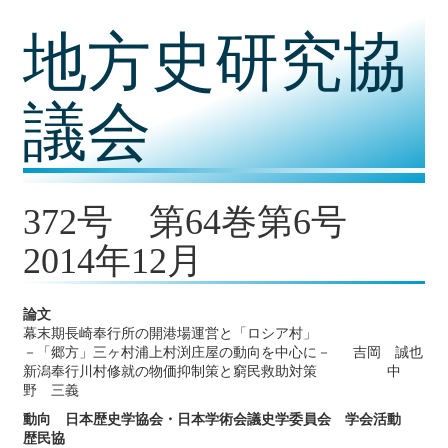
コ
地方史研究協
ン
テ
ン
ツ
議会
内
容
に
移
動
372号 第64巻第6号
2014年12月
論文
幕末期長崎奉行所の開港場運営と「ロシア村」
－「郷方」三ヶ村浦上村渕庄屋の動向を中心に－ 吉岡 誠也
新潟奉行川村修就の物価抑制策と窮民救助対策 中
野 三義
動向 日本歴史学協会・日本学術会議史学委員会 学会活動
歴民協