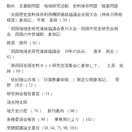
動向 文書館問題 地域研究活動 史料保存問題 陵墓問題
「全国歴史資料保存利用機関連絡協議会全国大会（神奈川県相
模原）参加記」 平尾 直樹（ 59 ）
「四国地域史研究連絡協議会香川大会・四国中世史研究会例
会 四国の中世城館」参加記
梶原 慎司（ 62 ）
「四国地域史研究連絡協議会 10年の歩み」 唐木 裕志（
65 ）
「第四回全国史料ネット研究交流集会に参加して」 土居 祐
綺（ 69 ）
「佐紀陵山古墳（「日葉酢媛命陵」）限定公開参加記」 菅
野 洋介（ 72 ）
研究例会報告要旨（ 74 ）
清水翔太郎
地方史の窓 （ 76 ） 新刊案内 （ 88 ）
各種委員会報告（ 99 ） 事務局だより （ 102 ）
受贈図書論文要目（58, 64, 75, 98, 103）