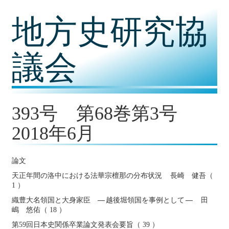
コ
地方史研究協
ン
テ
ン
ツ
議会
内
容
に
移
動
393号 第68巻第3号
2018年6月
論文
天正年間の洛中における法華宗檀那の分布状況 長崎 健吾（
1 ）
織豊大名領国と大身家臣
越後堀領国を事例として
田
嶋 悠佑（ 18 ）
第59回日本史関係卒業論文発表会要旨（ 39 ）