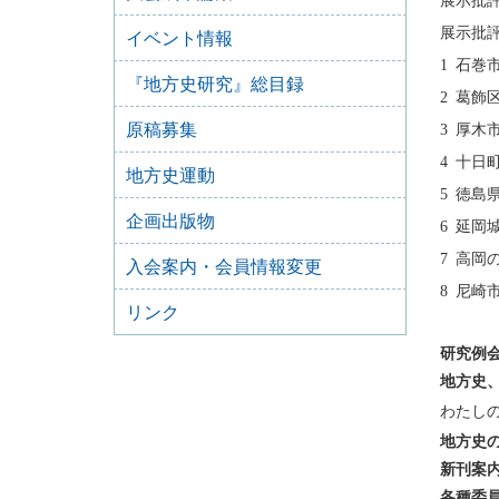
展示批
展示批評
イベント情報
1 石
『地方史研究』総目録
2 葛
原稿募集
3 厚
4 
地方史運動
5 
企画出版物
6 延
7 高
入会案内・会員情報変更
8 尼
リンク
研究例
地方史
わたしの
地方史
新刊案
各種委