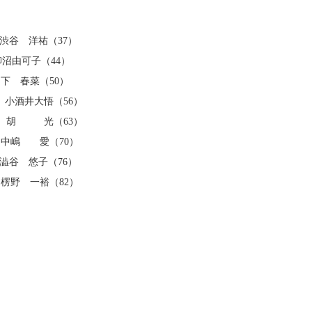
 洋祐（37）
沼由可子（44）
下 春菜（50）
大悟（56）
 光（63）
嶋 愛（70）
 悠子（76）
 一裕（82）