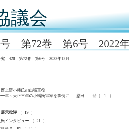
協議会
0号 第72巻 第6号 2022年
究 420 第72巻 第6号 2022年12月
と西上野小幡氏の出張軍役
一一年～天正三年の小幡氏宗家を事例に
―
恩田 登（ 1 ）
 展示批評
（ 19 ）
氏インタビュー （ 21 ）