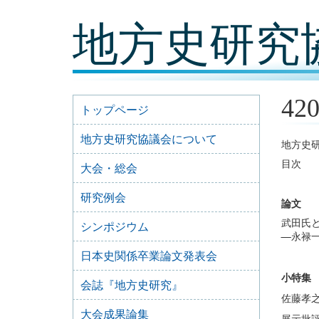
コ
地方史研究
ン
テ
ン
ツ
内
容
42
に
トップページ
移
動
地方史研究協議会について
地方史研
目次
大会・総会
研究例会
論文
武田氏
シンポジウム
―
永禄
日本史関係卒業論文発表会
小特集
会誌『地方史研究』
佐藤孝之
大会成果論集