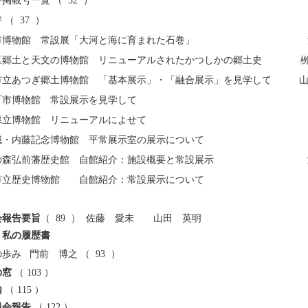
評掲載号一覧
（ 32 ）
 （ 37 ）
巻市博物館 常設展「大河と海に育まれた石巻」 渋谷
飾区郷土と天文の博物館 リニューアルされたかつしかの郷土史 栁
木市立あつぎ郷土博物館 「基本展示」・「融合展示」を見学して 山
十日町市博物館 常設展示を見学して 小酒井
徳島県立博物館 リニューアルによせて 胡
岡城・内藤記念博物館 平常展示室の展示について 中
岡の森弘前藩歴史館 自館紹介：施設概要と常設展示 澁谷
崎市立歴史博物館 自館紹介：常設展示について 楞野
会報告要旨
（ 89 ） 佐藤 愛未 山田 英明
、私の履歴書
歩み 門前 博之 （ 93 ）
の窓
（ 103 ）
内
（ 115 ）
員会報告
（ 122 ）