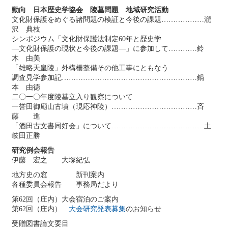
動向 日本歴史学協会 陵墓問題 地域研究活動
文化財保護をめぐる諸問題の検証と今後の課題………………瀧
沢 典枝
シンポジウム「文化財保護法制定60年と歴史学
―文化財保護の現状と今後の課題―」に参加して…………鈴
木 由美
「雄略天皇陵」外構柵整備その他工事にともなう
調査見学参加記…………………………………………………鍋
本 由徳
二〇一〇年度陵墓立入り観察について
一誉田御廟山古墳（現応神陵）………………………………斉
藤 進
「酒田古文書同好会」について…………………………………土
岐田正勝
研究例会報告
伊藤 宏之 大塚紀弘
地方史の窓 新刊案内
各種委員会報告 事務局だより
第62回（庄内）大会宿泊のご案内
第62回（庄内）
大会研究発表募集
のお知らせ
受贈図書論文要目