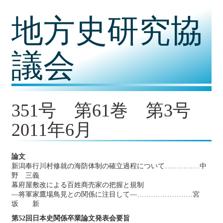
コ
地方史研究協
ン
テ
ン
ツ
議会
内
容
に
移
動
351号 第61巻 第3号
2011年6月
論文
新潟奉行川村修就の海防体制の確立過程について……………中
野 三義
幕府屋敷改による百姓商売家の把握と規制
―将軍家鷹場鳥見との関係に注目して―……………………宮
坂 新
第52回日本史関係卒業論文発表会要旨