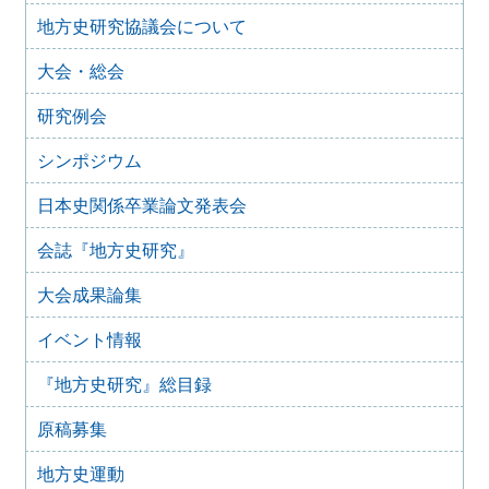
「原稿募集」を変更致しました
地方史研究協議会について
2025年6月9日
『地方史研究』435号 第75巻第3号 2025年6月
大会・総会
2025年4月9日
『地方史研究』434号 第75巻第2号 2025年4月
研究例会
2025年2月10日
『地方史研究』433号 第75巻第1号 2025年2月
シンポジウム
2025年1月15日
日本史関係卒業論文発表会
『地方史研究』432号 第74巻第6号 2024年12月
2024年11月21日
会誌『地方史研究』
『地方史研究』431号 第74巻第5号 2024年10月
大会成果論集
2024年11月20日
『地方史研究』430号 第74巻第4号 2024年8月
イベント情報
2024年6月4日
『地方史研究』429号 第75巻第3号 2024年6月
『地方史研究』総目録
2024年6月4日
『地方史研究』428号 第74巻第2号 2024年4月
原稿募集
2024年6月4日
『地方史研究』427号 第74巻第1号 2024年2月
地方史運動