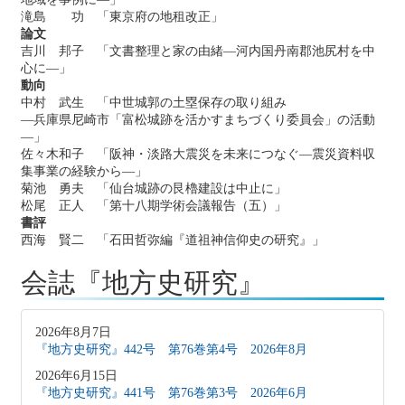
滝島 功 「東京府の地租改正」
論文
吉川 邦子 「文書整理と家の由緒―河内国丹南郡池尻村を中
心に―」
動向
中村 武生 「中世城郭の土塁保存の取り組み
―兵庫県尼崎市「富松城跡を活かすまちづくり委員会」の活動
―」
佐々木和子 「阪神・淡路大震災を未来につなぐ―震災資料収
集事業の経験から―」
菊池 勇夫 「仙台城跡の艮櫓建設は中止に」
松尾 正人 「第十八期学術会議報告（五）」
書評
西海 賢二 「石田哲弥編『道祖神信仰史の研究』」
会誌『地方史研究』
2026年8月7日
『地方史研究』442号 第76巻第4号 2026年8月
2026年6月15日
『地方史研究』441号 第76巻第3号 2026年6月