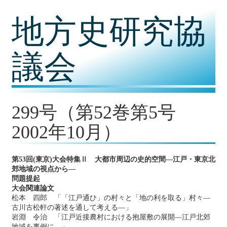
コ
地方史研究協
ン
テ
ン
ツ
議会
内
容
に
移
動
299号（第52巻第5号
2002年10月）
第53回(東京)大会特集Ⅱ 大都市周辺の史的空間―江戸・東京北
郊地域の視点から―
問題提起
大会関連論文
松本 四郎 「「江戸通ひ」の村々と「地の利を取る」村々―
古川古松軒の著述を通して考える―」
岩淵 令治 「江戸近接農村における抱屋敷の展開―江戸北郊
地域を事例に―」