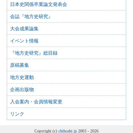
日本史関係卒業論文発表会
『地方史研究』432号 第74巻第6号 2024年12月
2024年11月21日
会誌『地方史研究』
『地方史研究』431号 第74巻第5号 2024年10月
大会成果論集
2024年11月20日
『地方史研究』430号 第74巻第4号 2024年8月
イベント情報
2024年6月4日
『地方史研究』429号 第75巻第3号 2024年6月
『地方史研究』総目録
2024年6月4日
『地方史研究』428号 第74巻第2号 2024年4月
原稿募集
2024年6月4日
『地方史研究』427号 第74巻第1号 2024年2月
地方史運動
2023年12月24日
企画出版物
『地方史研究』426号 第73巻第6号 2023年12月
2023年12月24日
入会案内・会員情報変更
『地方史研究』425号 第73巻第5号 2023年10月
リンク
2023年8月15日
『地方史研究』424号 第73巻第4号 2023年8月
2023年8月15日
Copyright (c)
chihoshi.jp
2003 - 2026