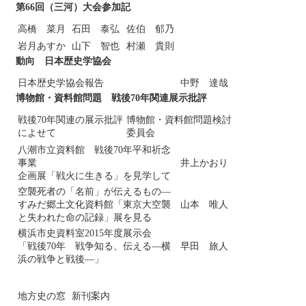
第66回（三河）大会参加記
高橋 菜月
石田 泰弘
佐伯 郁乃
岩月あすか
山下 智也
村瀬 貴則
動向 日本歴史学協会
日本歴史学協会報告
中野 達哉
博物館・資料館問題 戦後70年関連展示批評
戦後70年関連の展示批評
博物館・資料館問題検討
によせて
委員会
八潮市立資料館 戦後70年平和祈念
事業
井上かおり
企画展「戦火に生きる」を見学して
空襲死者の「名前」が伝えるもの―
すみだ郷土文化資料館「東京大空襲
山本 唯人
と失われた命の記録」展を見る
横浜市史資料室2015年度展示会
「戦後70年 戦争知る、伝える―横
早田 旅人
浜の戦争と戦後―」
地方史の窓
新刊案内