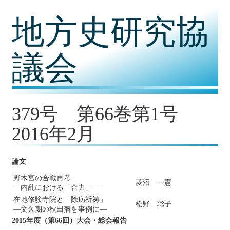
コ
地方史研究協
ン
テ
ン
ツ
議会
内
容
に
移
動
379号 第66巻第1号
2016年2月
論文
野木宮の合戦再考
菱沼 一憲
―内乱における「合力」―
在地修験寺院と「除病祈祷」
松野 聡子
―文久期の秋田藩を事例に―
2015年度（第66回）大会・総会報告