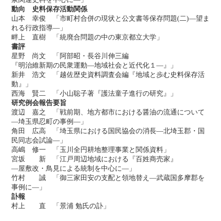
動向 史料保存活動関係
山本 幸俊 「市町村合併の現状と公文書等保存問題(二)―望ま
れる行政指導―」
畔上 直樹 「統廃合問題の中の東京都立大学」
書評
星野 尚文 「阿部昭・長谷川伸三編
『明治維新期の民衆運動―地域社会と近代化１―』」
新井 浩文 「越佐歴史資料調査会編『地域と歩む史料保存活
動』」
西海 賢二 「小山聡子著『護法童子進行の研究』」
研究例会報告要旨
渡辺 嘉之 「戦前期、地方都市における醤油の流通について
―埼玉県忍町の事例―」
角田 広高 「埼玉県における国民協会の消長―北埼玉郡・国
民同志会試論―」
高嶋 修一 「玉川全円耕地整理事業と関係資料」
宮坂 新 「江戸周辺地域における『百姓商売家』
―屋敷改・鳥見による統制を中心に―」
竹村 誠 「御三家田安の支配と領地替え―武蔵国多摩郡を
事例に―」
訃報
村上 直 「景浦 勉氏の訃」