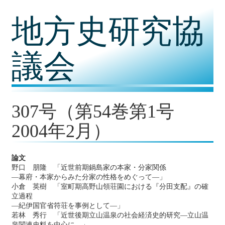
コ
地方史研究協
ン
テ
ン
ツ
議会
内
容
に
移
動
307号（第54巻第1号
2004年2月）
論文
野口 朋隆 「近世前期鍋島家の本家・分家関係
―幕府・本家からみた分家の性格をめぐって―」
小倉 英樹 「室町期高野山領荘園における『分田支配』の確
立過程
―紀伊国官省符荘を事例として―」
若林 秀行 「近世後期立山温泉の社会経済史的研究―立山温
泉関連史料を中心に―」