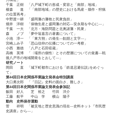
千葉 正樹 「八戸城下町の形成・変容と「南部」地域」
榎森 進 「「南部地域」の歴史における馬産・畑作・狩猟
の位置再考」
中野渡一耕 「盛岡藩の藩牧と民衆負担」
畑井 洋樹 「俵物生産と盛岡藩の対応―安永期を中心に―」
千葉 一大 「北方・海防問題と北奥諸藩・民衆」
森 ノブ 「夢中翁嘉言の著書について」
小池 淳一 「「東方朔」の発生―飢饉と文字―」
宮崎ふみ子 「恐山信仰の伝播についての一考察」
小西 雅徳 「八戸と石田収蔵」
高橋 英博 「〈場所の個性〉とその歴層についての覚書―戦
後八戸市の地域開発をとおして―」
研究ノート
岡田 直 「城下町都市における「鉄道忌避伝説｣をめぐっ
て」
第44回日本史関係卒業論文発表会特別講座
大口勇次郎 「『日記』史料の面白さ、難しさ」
第44回日本史関係卒業論文発表会参加記
飯田 好人 芝 裕之 竹田 洋介
工藤 航平 中山 学 横山 陽子
動向 史料保存運動
菅 祥明 「被災地と歴史意識の現在―史料ネット『市民歴
史講座』から―」