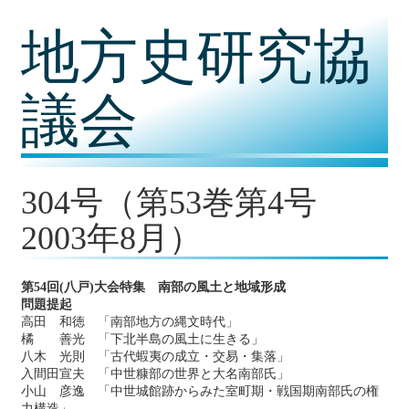
コ
地方史研究協
ン
テ
ン
ツ
議会
内
容
に
移
動
304号（第53巻第4号
2003年8月）
第54回(八戸)大会特集 南部の風土と地域形成
問題提起
高田 和徳 「南部地方の縄文時代」
橘 善光 「下北半島の風土に生きる」
八木 光則 「古代蝦夷の成立・交易・集落」
入間田宣夫 「中世糠部の世界と大名南部氏」
小山 彦逸 「中世城館跡からみた室町期・戦国期南部氏の権
力構造」