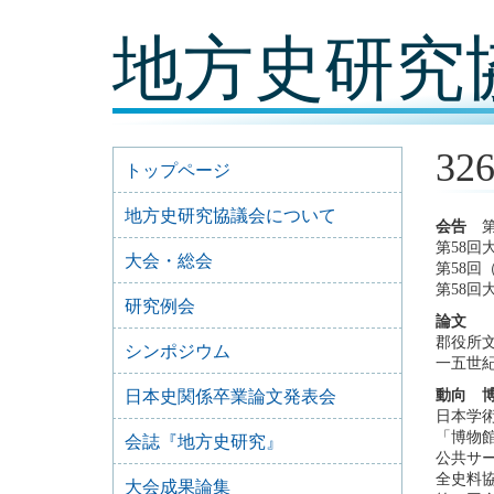
コ
地方史研究
ン
テ
ン
ツ
内
容
32
に
トップページ
移
動
地方史研究協議会について
会告
第
第58回
大会・総会
第58回
第58回
研究例会
論文
郡役所
シンポジウム
一五世
日本史関係卒業論文発表会
動向 
日本学
「博物
会誌『地方史研究』
公共サ
全史料
大会成果論集