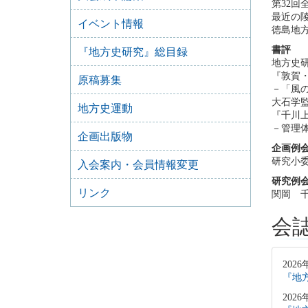
第32
最近の
イベント情報
徳島地
書評
『地方史研究』総目録
地方史
『敦賀
原稿募集
－「風
大石学
地方史運動
『千川
－管理
企画出版物
企画例
研究小
入会案内・会員情報変更
研究例
リンク
関岡 
会
2026
『地方
2026