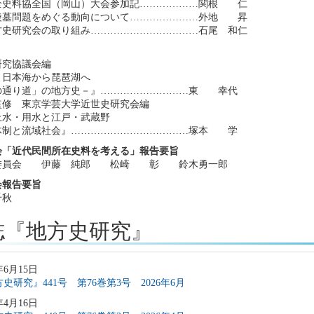
回全史料協全国（岡山）大会参加記………………関根 仁
陵墓問題をめぐる動向について…………………外地 昇
方史研究会の取り組み……………………………石尾 和仁
研究協議会編
・日本海から琵琶湖へ
の通り道」の地方史－』………………………東 幸代
監修 東京学芸大学近世史研究会編
上水・用水と江戸・武蔵野
体制と流域社会』………………………………塚本 学
会「近代民間所在史料を考える」報告要旨
委員会 伊藤 純郎 松崎 彰 鈴木勇一郎
会報告要旨
千秋
誌『地方史研究』
年6月15日
史研究』441号 第76巻第3号 2026年6月
年4月16日