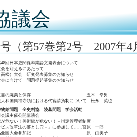
協議会
6号（第57巻第2号 2007年
48回日本史関係卒業論文発表会について
大会を迎えるにあたって
（高松）大会 研究発表募集のお知らせ
大会に向けて 問題提起募集のお知らせ
文書の廃棄と保存…………………………………丑木 幸男
紀大和国興福寺領における代官請負制について…松永 英也
博物館問題 全史料協 陵墓問題 学会活動
術会議主催公開講演会
館が危ない！美術館が危ない！－指定管理者制度・
ービス改革法の落とし穴－」に参加して……宮原 一郎
協全国大会参加記…………………………………原 由美子