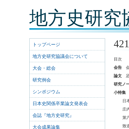
コ
地方史研究
ン
テ
ン
ツ
内
容
42
に
トップページ
移
動
地方史研究協議会について
目次
会告
大会・総会
論文
足
研究例会
研究ノ
シンポジウム
小特集
日
日本史関係卒業論文発表会
庄
会誌『地方史研究』
第
致
大会成果論集