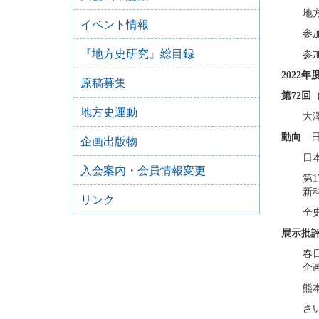
地
イベント情報
参
『地方史研究』総目録
参
2022
原稿募集
第72回
地方史運動
大
動向
日
企画出版物
日
入会案内・会員情報変更
第
新
リンク
全
展示批
春
企
熊
さ