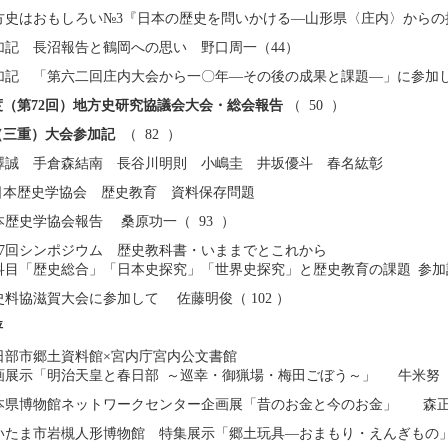
方史はおもしろい№3『日本の歴史を問いかける―山形県〈庄内〉からの
加記 長沼報告と鶴岡への思い 野口周一（44）
加記 「第六二回庄内大会から一〇年―その後の成果と課題―」に参加し
年度（第72回）地方史研究協議会大会・総会報告
（ 50 ）
（三重）大会参加記
（ 82 ）
澤誠 手倉森結南 長谷川明則 小嶋圭 井坂優斗 春名紘彰
本歴史学協会 歴史教育 資料保存問題
本歴史学協会報告 桑原功一（ 93 ）
17回シンポジウム 歴史教科書・いままでとこれから
科目「歴史総合」「日本史探究」「世界史探究」と歴史教育の課題 参加記
史料協滋賀大会に参加して 佐藤明俊（ 102 ）
評
日部市郷土資料館×宮内庁宮内公文書館
画展示「明治天皇と春日部 ～巡幸・御猟場・梅田ごぼう～」 牛米努（ 1
本県博物館ネットワークセンター企画展「昔のお金と今のお金」 森正太郎
いたま市岩槻人形博物館 特集展示「郷土玩具―おまもり・えんぎもの」 