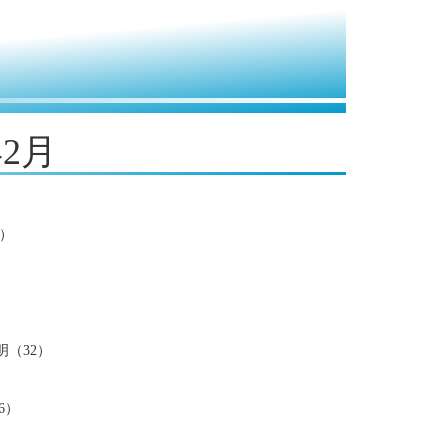
年2月
）
（32）
6）