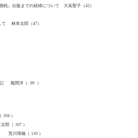
挑戦』出版までの経緯について 大嶌聖子（42）
て 林幸太郎（47）
 風間洋（ 99 ）
04 ）
（ 107 ）
荒川瑛楠（ 110 ）