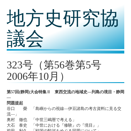
コ
地方史研究協
ン
テ
ン
ツ
議会
内
容
に
移
動
323号（第56巻第5号
2006年10月）
第57回(静岡)大会特集Ⅱ 東西交流の地域史―列島の境目・静岡
―
問題提起
谷口 榮 「島嶼からの視線―伊豆諸島の考古資料に見る交
流―」
奥村 徹也 「中世三嶋暦で考える」
大石 泰史 「中世における『修験』の『境目』」
前田 利久 「戦国の駿河をめぐる同盟について」