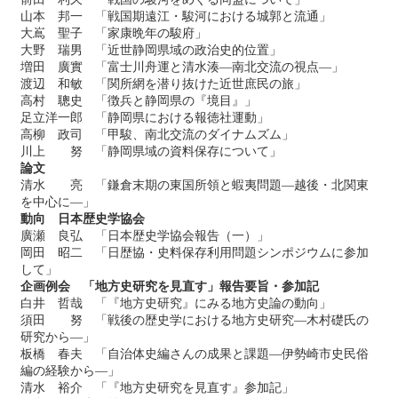
山本 邦一 「戦国期遠江・駿河における城郭と流通」
大嶌 聖子 「家康晩年の駿府」
大野 瑞男 「近世静岡県域の政治史的位置」
増田 廣實 「富士川舟運と清水湊―南北交流の視点―」
渡辺 和敏 「関所網を潜り抜けた近世庶民の旅」
高村 聰史 「徴兵と静岡県の『境目』」
足立洋一郎 「静岡県における報徳社運動」
高柳 政司 「甲駿、南北交流のダイナムズム」
川上 努 「静岡県域の資料保存について」
論文
清水 亮 「鎌倉末期の東国所領と蝦夷問題―越後・北関東
を中心に―」
動向 日本歴史学協会
廣瀬 良弘 「日本歴史学協会報告（一）」
岡田 昭二 「日歴協・史料保存利用問題シンポジウムに参加
して」
企画例会 「地方史研究を見直す」報告要旨・参加記
白井 哲哉 「『地方史研究』にみる地方史論の動向」
須田 努 「戦後の歴史学における地方史研究―木村礎氏の
研究から―」
板橋 春夫 「自治体史編さんの成果と課題―伊勢崎市史民俗
編の経験から―」
清水 裕介 「『地方史研究を見直す』参加記」