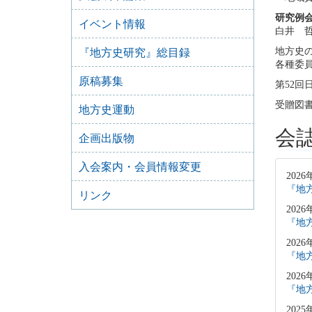
研究例
イベント情報
白井 
地方史
『地方史研究』総目録
各種委
原稿募集
第52
受贈図
地方史運動
会
企画出版物
入会案内・会員情報変更
2026
『地方
リンク
2026
『地方
2026
『地方
2026
『地方
2025