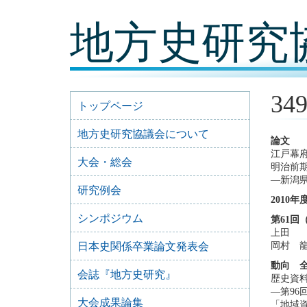
コ
地方史研究
ン
テ
ン
ツ
内
容
34
に
トップページ
移
動
地方史研究協議会について
論文
江戸幕
大会・総会
明治前
―新潟
研究例会
2010
シンポジウム
第61回
上田 
日本史関係卒業論文発表会
岡村 
動向 
会誌『地方史研究』
歴史資
―第9
大会成果論集
「地域