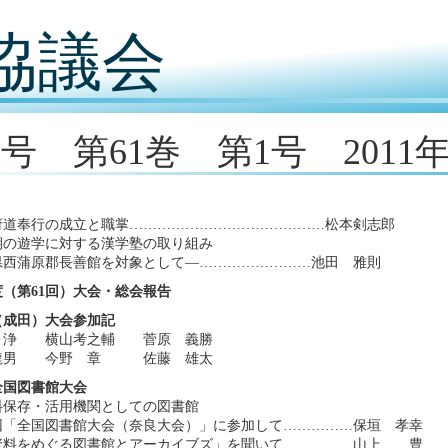
協議会
9号 第61巻 第1号 2011
府道奉行の成立と職掌……………………………………松本剣志郎
期の遊学に対する漢学塾の取り組み
県西蒲原郡長善館を対象として―……………………池田 雅則
年度（第61回）大会・総会報告
（成田）大会参加記
浄 横山考之輔 菅原 義勝
龍男 今野 章 佐藤 雄太
全国図書館大会
料保存・活用機関としての図書館
6回「全国図書館大会（奈良大会）」に参加して……………保垣 孝幸
資料をめぐる図書館とアーカイブズ」を聞いて……………山上 豊