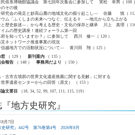
民俗系博物館協議会 第七回年次集会に参加して 実松 幸男（ 108 
会のその後
な研究会の発足と妙高山麓の地域文化の掘り起こし― 佐藤 慎（ 112
ジウム「ふくしまの未来へつなぐ、伝えるⅡ ―地元から立ち上がる
と歴史叙述―」から考える歴史・文化の保存と継承 川上 真理（ 116
タイムの歴史講座！連続フォーラム第一回
府を知っていますか？』に参加して 西川 修一（ 120 ）
防災ネットワーク推進事業の現況
信越地方での活動状況について― 黄川田 翔（ 125 ）
の窓
（ 129 ）
新刊案内
（ 135 ）
員会報告
（ 148 ）
事務局だより
（ 150 ）
鳥・古市古墳群の世界文化遺産推薦に関する見解」に対する
世界遺産センターからの回答（原文） （ 153 ）
書論文要目
（18, 34, 52, 99, 107, 111, 115, 119）
誌『地方史研究』
年8月7日
史研究』442号 第76巻第4号 2026年8月