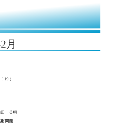
年2月
19 ）
田 英明
化財問題