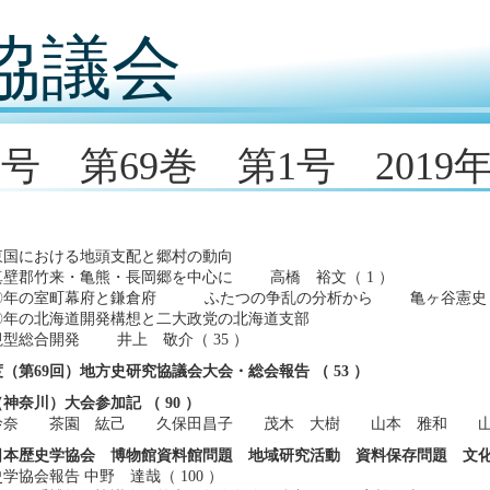
協議会
7号 第69巻 第1号 2019
東国における地頭支配と郷村の動向
真壁郡竹来・亀熊・長岡郷を中心に 高橋 裕文（ 1 ）
〇年の室町幕府と鎌倉府 ふたつの争乱の分析から 亀ヶ谷憲史（ 
〇年の北海道開発構想と二大政党の北海道支部
型総合開発 井上 敬介（ 35 ）
年度（第69回）地方史研究協議会大会・総会報告 （ 53 ）
（神奈川）大会参加記 （ 90 ）
玲奈 茶園 紘己 久保田昌子 茂木 大樹 山本 雅和 山
日本歴史学協会 博物館資料館問題 地域研究活動 資料保存問題 文
学協会報告 中野 達哉（ 100 ）