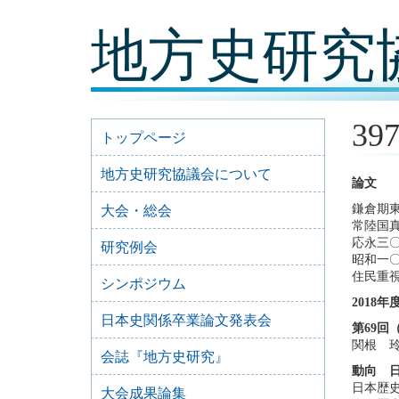
コ
地方史研究
ン
テ
ン
ツ
内
容
39
に
トップページ
移
動
地方史研究協議会について
論文
鎌倉期
大会・総会
常陸国
応永三
研究例会
昭和一
住民重視
シンポジウム
2018
日本史関係卒業論文発表会
第69回
関根 
会誌『地方史研究』
動向 
日本歴史
大会成果論集