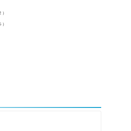
）
 ）
 ）