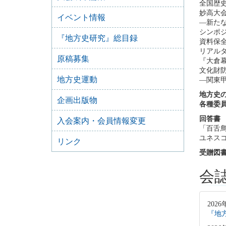
全国歴史
妙高大
イベント情報
―新た
シンポ
『地方史研究』総目録
資料保全
リアル
原稿募集
『大倉幕
文化財
地方史運動
―関東甲
地方史
企画出版物
各種委
回答書
入会案内・会員情報変更
「百舌
ユネスコ
リンク
受贈図
会
2026
『地方